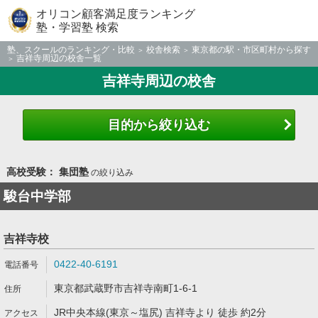
オリコン顧客満足度ランキング
塾・学習塾 検索
塾、スクールのランキング・比較
校舎検索
東京都の駅・市区町村から探す
吉祥寺周辺の校舎一覧
吉祥寺周辺の校舎
目的から絞り込む
高校受験： 集団塾
の絞り込み
駿台中学部
吉祥寺校
0422-40-6191
東京都武蔵野市吉祥寺南町1-6-1
JR中央本線(東京～塩尻) 吉祥寺より 徒歩 約2分