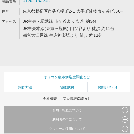
0120-104-205
東京都新宿区市谷八幡町2-1 大手町建物市ヶ谷ビル6F
JR中央・総武線 市ケ谷より 徒歩 約3分
JR中央本線(東京～塩尻) 四ツ谷より 徒歩 約11分
都営大江戸線 牛込神楽坂より 徒歩 約12分
オリコン顧客満足度調査とは
調査方法
掲載規約
お問い合わせ
会社概要
個人情報保護方針
引用・転載について
利用者の声について
当サイトで公開されている情報（文字、写真、イラスト、画像データ等）及びこれらの配
置・編集および構造などについての著作権は株式会社oricon MEに帰属しております。
クッキーの使用について
当サイトに掲載している内容はすべてサービスの利用者が提出された見解・感想です。
これらの情報を権利者の許可なく無断転載・複製などの二次利用を行うことは固く禁じて