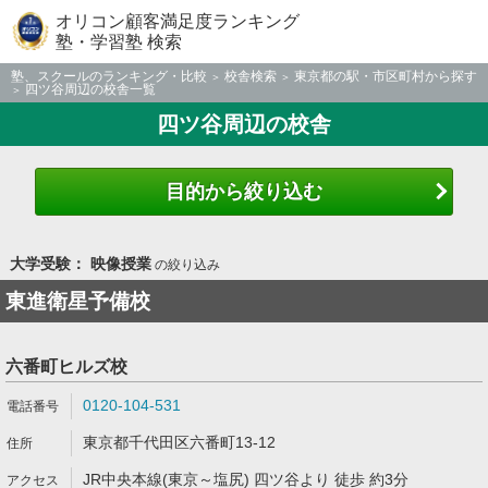
オリコン顧客満足度ランキング
塾・学習塾 検索
塾、スクールのランキング・比較
校舎検索
東京都の駅・市区町村から探す
四ツ谷周辺の校舎一覧
四ツ谷周辺の校舎
目的から絞り込む
大学受験： 映像授業
の絞り込み
東進衛星予備校
六番町ヒルズ校
0120-104-531
東京都千代田区六番町13-12
JR中央本線(東京～塩尻) 四ツ谷より 徒歩 約3分