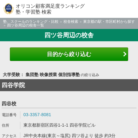
オリコン顧客満足度ランキング
塾・学習塾 検索
塾、スクールのランキング・比較
校舎検索
東京都の駅・市区町村から探す
四ツ谷周辺の校舎一覧
四ツ谷周辺の校舎
目的から絞り込む
大学受験： 集団塾 映像授業 個別指導塾
の絞り込み
四谷学院
四谷校
03-3357-8081
東京都新宿区四谷1-1-1 四谷学院ビル
JR中央本線(東京～塩尻) 四ツ谷より 徒歩 約3分