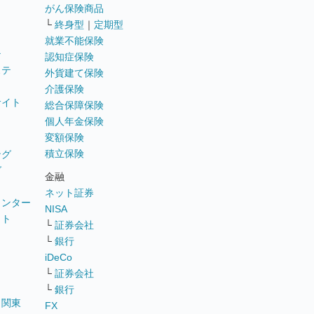
がん保険商品
└
終身型
｜
定期型
就業不能保険
テ
認知症保険
ステ
外貨建て保険
介護保険
サイト
総合保障保険
個人年金保険
変額保険
積立保険
ング
グ
金融
ネット証券
ウンター
NISA
イト
└
証券会社
リ
└
銀行
iDeCo
└
証券会社
└
銀行
｜
関東
FX