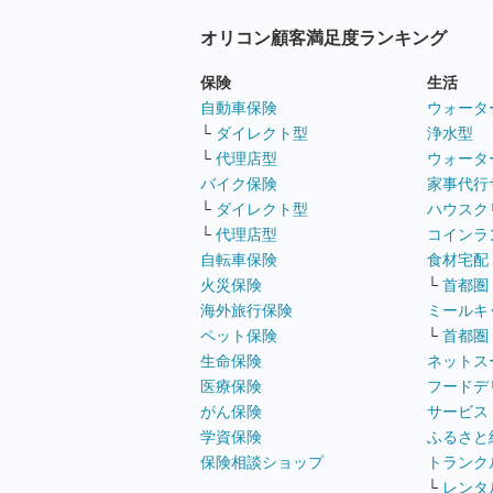
オリコン顧客満足度ランキング
保険
生活
自動車保険
ウォータ
└
ダイレクト型
浄水型
└
代理店型
ウォータ
バイク保険
家事代行
└
ダイレクト型
ハウスク
└
代理店型
コインラ
自転車保険
食材宅配
火災保険
└
首都圏
海外旅行保険
ミールキ
ペット保険
└
首都圏
生命保険
ネットス
医療保険
フードデ
がん保険
サービス
学資保険
ふるさと
保険相談ショップ
トランク
└
レンタ