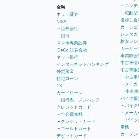
└
コンテ
金融
└
宅配型
ネット証券
引越し会
NISA
カーシェ
└
証券会社
レンタカ
└
銀行
格安レン
スマホ専業証券
カーリー
iDeCo 証券会社
車買取会
ネット銀行
中古車情
インターネットバンキング
中古車販
外貨預金
└
中古車
住宅ローン
└
メーカ
FX
中古車
カードローン
バイク販
└
銀行系
｜
ノンバンク
└
バイク
クレジットカード
└
メーカ
└
年会費無料
バイク
└
クレジットカード
車検
└
ゴールドカード
カーメン
デビットカード