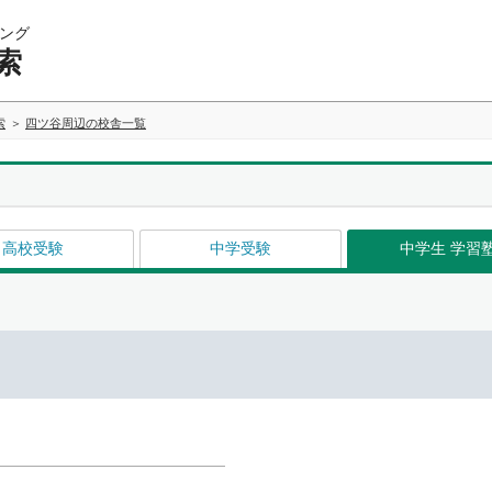
ング
索
索
四ツ谷周辺の校舎一覧
高校受験
中学受験
中学生 学習