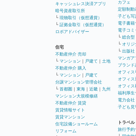
カフェ
キャッシュレス決済アプリ
定額制動
暗号資産取引所
子ども写
└
現物取引（仮想通貨）
電子書籍
└
証拠金取引（仮想通貨）
電子コミ
ロボアドバイザー
└
総合型
└
オリジ
住宅
└
出版社
不動産仲介 売却
マンガア
└
マンション
｜
戸建て
｜
土地
ブランド
不動産仲介 購入
オフィス
└
マンション
｜
戸建て
オフィス
分譲マンション管理会社
オフィス
└
首都圏
｜
東海
｜
近畿
｜
九州
福利厚生
マンション大規模修繕
電力会社
不動産仲介 賃貸
子ども見
賃貸情報サイト
賃貸マンション
トラベル
住宅設備ショールーム
旅行予約
リフォーム