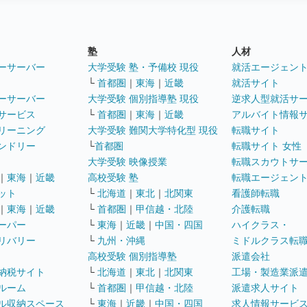
塾
人材
ーサーバー
大学受験 塾・予備校 現役
就活エージェン
└
首都圏
｜
東海
｜
近畿
就活サイト
ーサーバー
大学受験 個別指導塾 現役
逆求人型就活サ
サービス
└
首都圏
｜
東海
｜
近畿
アルバイト情報
リーニング
大学受験 難関大学特化型 現役
転職サイト
ンドリー
└
首都圏
転職サイト 女性
大学受験 映像授業
転職スカウトサ
｜
東海
｜
近畿
高校受験 塾
転職エージェン
ット
└
北海道
｜
東北
｜
北関東
看護師転職
｜
東海
｜
近畿
└
首都圏
｜
甲信越・北陸
介護転職
ーパー
└
東海
｜
近畿
｜
中国・四国
ハイクラス・
リバリー
└
九州・沖縄
ミドルクラス転
高校受験 個別指導塾
派遣会社
納税サイト
└
北海道
｜
東北
｜
北関東
工場・製造業派
ルーム
└
首都圏
｜
甲信越・北陸
派遣求人サイト
ル収納スペース
└
東海
｜
近畿
｜
中国・四国
求人情報サービ