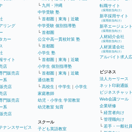
ナ
└
九州・沖縄
転職サイト
（採用担当向け）
中学受験 塾
新卒採用サイト
社
└
首都圏
｜
東海
｜
近畿
（採用担当向け）
アリング
中学受験 個別指導塾
新卒エージェン
（採用担当向け）
ー
└
首都圏
人材紹介会社
タカー
公立中高一貫校対策 塾
（採用担当向け）
ス
└
首都圏
人材派遣会社
（採用担当向け）
社
小学生 塾
アルバイト求人
報サイト
└
首都圏
｜
東海
｜
近畿
売店
小学生 個別指導塾
ビジネス
専門販売店
└
首都圏
｜
東海
｜
近畿
法人カーリース
ー系
通信教育
ネット印刷通販
販売店
└
高校生
｜
中学生
｜
小学生
ビジネスチャッ
売店
家庭教師
Web会議ツール
専門販売店
幼児・小学生 学習教室
企業研修
ー系
幼児教室 知育
└
経営者向け
販売店
└
管理職向け
スクール
└
若手・一般社
テナンスサービス
子ども英語教室