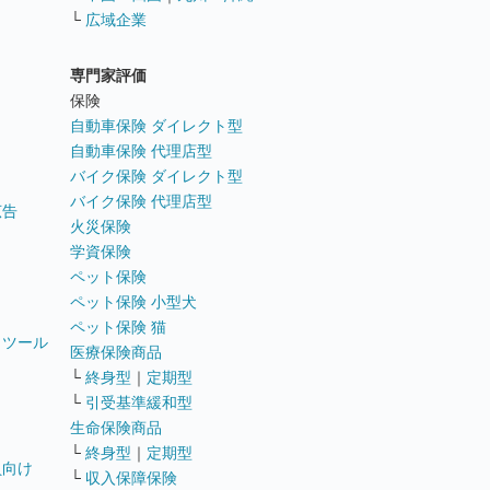
└
広域企業
専門家評価
ト
保険
自動車保険 ダイレクト型
自動車保険 代理店型
バイク保険 ダイレクト型
バイク保険 代理店型
広告
火災保険
学資保険
ペット保険
ペット保険 小型犬
ペット保険 猫
トツール
医療保険商品
└
終身型
｜
定期型
└
引受基準緩和型
生命保険商品
└
終身型
｜
定期型
員向け
└
収入保障保険