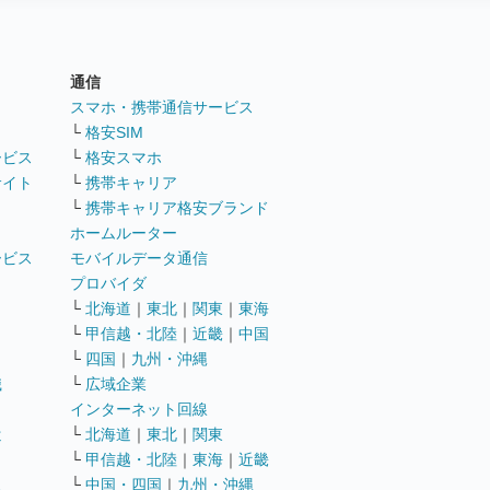
通信
ト
スマホ・携帯通信サービス
└
格安SIM
ービス
└
格安スマホ
サイト
└
携帯キャリア
└
携帯キャリア格安ブランド
ホームルーター
ービス
モバイルデータ通信
ト
プロバイダ
└
北海道
｜
東北
｜
関東
｜
東海
└
甲信越・北陸
｜
近畿
｜
中国
└
四国
｜
九州・沖縄
職
└
広域企業
インターネット回線
遣
└
北海道
｜
東北
｜
関東
└
甲信越・北陸
｜
東海
｜
近畿
ス
└
中国・四国
｜
九州・沖縄