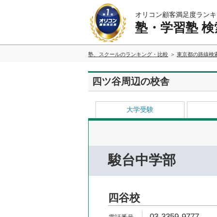
オリコン顧客満足度ランキ
塾・学習塾 検
塾、スクールのランキング・比較
東京都の路線検
四ツ谷周辺の校舎
大学受験
駿台中学部
四谷校
03-3359-9777