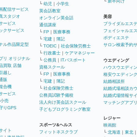
└
新卒向け
└
幼児
｜
小学生
画配信サービス
英会話教室
真スタジオ
美容
オンライン英会話
サービス
ブライダルエス
通信講座
ックサービス
フェイシャルエ
└
FP
｜
医療事務
ボディエステ
└
宅建
｜
簿記
ナル作品限定型
サロン検索予約
└
TOEIC
｜
社会保険労務士
└
行政書士
｜
ケアマネジャー
プリ オリジナル
└
公務員
｜
ITパスポート
ウエディング
品買取 店舗
資格スクール
ハウスウエディ
引越し
└
FP
｜
医療事務
格安ウエディン
通販
└
宅建
｜
簿記
結婚相談所
複合機
└
社会保険労務士
結婚式場相談カ
サービス
公務員試験予備校
結婚式場情報サ
 小売
法人向け英会話スクール
マッチングアプ
守りGPS
子どもプログラミング教室
レジャー
スポーツ&ヘルス
映画館
サイト
フィットネスクラブ
└
北海道
｜
東北