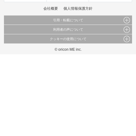
会社概要
個人情報保護方針
引用・転載について
利用者の声について
当サイトで公開されている情報（文字、写真、イラスト、画像データ等）及びこれらの配
置・編集および構造などについての著作権は株式会社oricon MEに帰属しております。
クッキーの使用について
当サイトに掲載している内容はすべてサービスの利用者が提出された見解・感想です。
これらの情報を権利者の許可なく無断転載・複製などの二次利用を行うことは固く禁じて
弊社が内容について正確性を含め一切保証するものではありません。
おります。
© oricon ME inc.
このサイトでは Cookie を使用して、ユーザーに合わせたコンテンツや広告の表示、ソー
弊社の見解・ 意見ではないことをご理解いただいた上でご覧ください。
シャル メディア機能の提供、広告の表示回数やクリック数の測定を行っています。
また、ユーザーによるサイトの利用状況についても情報を収集し、ソーシャル メディア
や広告配信、データ解析の各パートナーに提供しています。
各パートナーは、この情報とユーザーが各パートナーに提供した他の情報や、ユーザーが
各パートナーのサービスを使用したときに収集した他の情報を組み合わせて使用すること
があります。