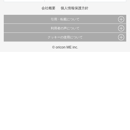
会社概要
個人情報保護方針
引用・転載について
利用者の声について
当サイトで公開されている情報（文字、写真、イラスト、画像データ等）及びこれらの配
置・編集および構造などについての著作権は株式会社oricon MEに帰属しております。
クッキーの使用について
当サイトに掲載している内容はすべてサービスの利用者が提出された見解・感想です。
これらの情報を権利者の許可なく無断転載・複製などの二次利用を行うことは固く禁じて
弊社が内容について正確性を含め一切保証するものではありません。
おります。
© oricon ME inc.
このサイトでは Cookie を使用して、ユーザーに合わせたコンテンツや広告の表示、ソー
弊社の見解・ 意見ではないことをご理解いただいた上でご覧ください。
シャル メディア機能の提供、広告の表示回数やクリック数の測定を行っています。
また、ユーザーによるサイトの利用状況についても情報を収集し、ソーシャル メディア
や広告配信、データ解析の各パートナーに提供しています。
各パートナーは、この情報とユーザーが各パートナーに提供した他の情報や、ユーザーが
各パートナーのサービスを使用したときに収集した他の情報を組み合わせて使用すること
があります。