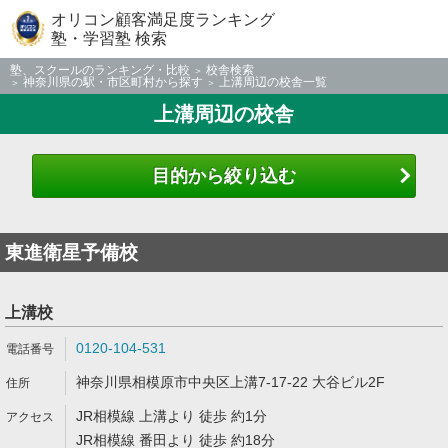
オリコン顧客満足度ランキング
塾・学習塾 検索
塾、スクールのランキング・比較
校舎検索
神奈川県の駅・市区町村から探す
上溝周辺の校舎一覧
上溝周辺の校舎
目的から絞り込む
東進衛星予備校
上溝校
0120-104-531
神奈川県相模原市中央区上溝7-17-22 大谷ビル2F
JR相模線 上溝より 徒歩 約1分
JR相模線 番田より 徒歩 約18分