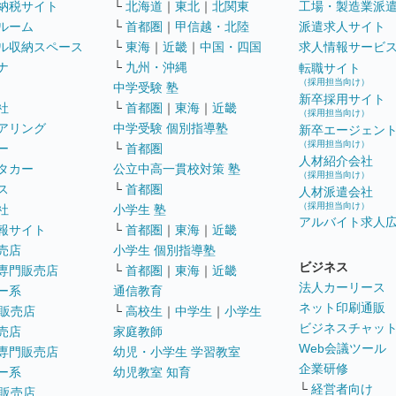
納税サイト
└
北海道
｜
東北
｜
北関東
工場・製造業派
ルーム
└
首都圏
｜
甲信越・北陸
派遣求人サイト
ル収納スペース
└
東海
｜
近畿
｜
中国・四国
求人情報サービ
ナ
└
九州・沖縄
転職サイト
（採用担当向け）
中学受験 塾
新卒採用サイト
社
└
首都圏
｜
東海
｜
近畿
（採用担当向け）
アリング
中学受験 個別指導塾
新卒エージェン
（採用担当向け）
ー
└
首都圏
人材紹介会社
タカー
公立中高一貫校対策 塾
（採用担当向け）
ス
└
首都圏
人材派遣会社
（採用担当向け）
社
小学生 塾
アルバイト求人
報サイト
└
首都圏
｜
東海
｜
近畿
売店
小学生 個別指導塾
ビジネス
専門販売店
└
首都圏
｜
東海
｜
近畿
法人カーリース
ー系
通信教育
ネット印刷通販
販売店
└
高校生
｜
中学生
｜
小学生
ビジネスチャッ
売店
家庭教師
Web会議ツール
専門販売店
幼児・小学生 学習教室
企業研修
ー系
幼児教室 知育
└
経営者向け
販売店