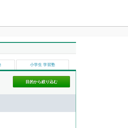
塾
小学生 学習塾