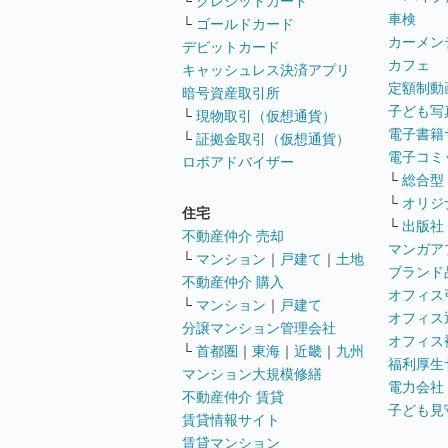
└
クレジットカード
車検
└
ゴールドカード
カーメン
デビットカード
カフェ
キャッシュレス決済アプリ
定額制動
暗号資産取引所
子ども写
└
現物取引（仮想通貨）
電子書籍
└
証拠金取引（仮想通貨）
電子コミ
ロボアドバイザー
└
総合型
└
オリジ
住宅
└
出版社
不動産仲介 売却
マンガア
└
マンション
｜
戸建て
｜
土地
ブランド
不動産仲介 購入
オフィス
└
マンション
｜
戸建て
オフィス
分譲マンション管理会社
オフィス
└
首都圏
｜
東海
｜
近畿
｜
九州
福利厚生
マンション大規模修繕
電力会社
不動産仲介 賃貸
子ども見
賃貸情報サイト
賃貸マンション