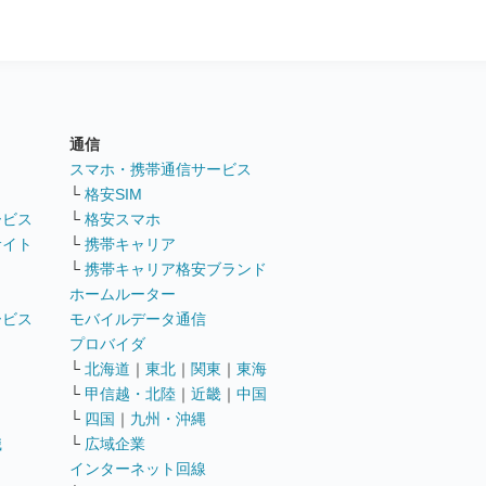
通信
ト
スマホ・携帯通信サービス
└
格安SIM
ービス
└
格安スマホ
サイト
└
携帯キャリア
└
携帯キャリア格安ブランド
ホームルーター
ービス
モバイルデータ通信
ト
プロバイダ
└
北海道
｜
東北
｜
関東
｜
東海
└
甲信越・北陸
｜
近畿
｜
中国
└
四国
｜
九州・沖縄
職
└
広域企業
インターネット回線