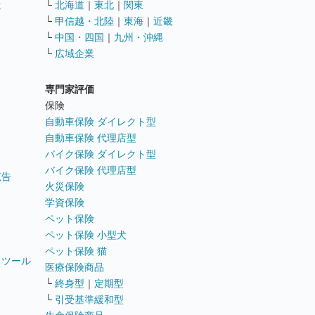
遣
└
北海道
｜
東北
｜
関東
└
甲信越・北陸
｜
東海
｜
近畿
ス
└
中国・四国
｜
九州・沖縄
└
広域企業
専門家評価
ト
保険
自動車保険 ダイレクト型
自動車保険 代理店型
バイク保険 ダイレクト型
バイク保険 代理店型
広告
火災保険
学資保険
ペット保険
ペット保険 小型犬
ペット保険 猫
トツール
医療保険商品
└
終身型
｜
定期型
└
引受基準緩和型