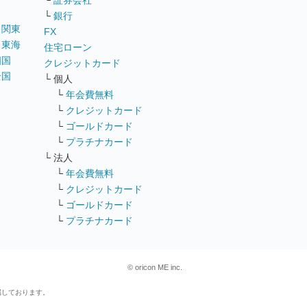
└
証券会社
└
銀行
｜
関東
FX
｜
東海
住宅ローン
四国
クレジットカード
全国
└ 個人
ス
└
年会費無料
└
クレジットカード
└
ゴールドカード
└
プラチナカード
└ 法人
└
年会費無料
└
クレジットカード
└
ゴールドカード
└
プラチナカード
© oricon ME inc.
属しております。