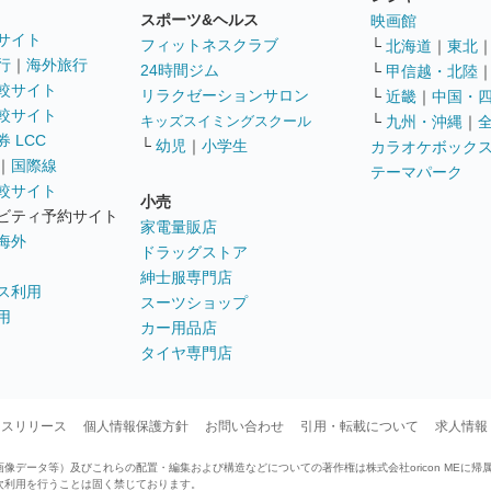
スポーツ&ヘルス
映画館
サイト
フィットネスクラブ
└
北海道
｜
東北
行
｜
海外旅行
24時間ジム
└
甲信越・北陸
較サイト
リラクゼーションサロン
└
近畿
｜
中国・
較サイト
キッズスイミングスクール
└
九州・沖縄
｜
 LCC
└
幼児
｜
小学生
カラオケボック
｜
国際線
テーマパーク
較サイト
小売
ビティ予約サイト
家電量販店
海外
ドラッグストア
紳士服専門店
ス利用
スーツショップ
用
カー用品店
タイヤ専門店
ースリリース
個人情報保護方針
お問い合わせ
引用・転載について
求人情報
データ等）及びこれらの配置・編集および構造などについての著作権は株式会社oricon MEに帰
次利用を行うことは固く禁じております。