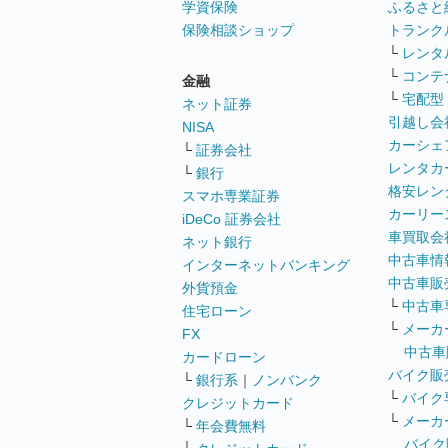
学資保険
ふるさと
保険相談ショップ
トランク
└
レンタ
└
コンテ
金融
└
宅配型
ネット証券
引越し会
NISA
カーシェ
└
証券会社
レンタカ
└
銀行
格安レン
スマホ専業証券
カーリー
iDeCo 証券会社
車買取会
ネット銀行
中古車情
インターネットバンキング
中古車販
外貨預金
└
中古車
住宅ローン
└
メーカ
FX
中古車
カードローン
バイク販
└
銀行系
｜
ノンバンク
└
バイク
クレジットカード
└
メーカ
└
年会費無料
バイク