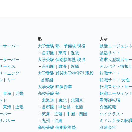
塾
人材
ーサーバー
大学受験 塾・予備校 現役
就活エージェン
└
首都圏
｜
東海
｜
近畿
就活サイト
ーサーバー
大学受験 個別指導塾 現役
逆求人型就活サ
サービス
└
首都圏
｜
東海
｜
近畿
アルバイト情報
リーニング
大学受験 難関大学特化型 現役
転職サイト
ンドリー
└
首都圏
転職サイト 女性
大学受験 映像授業
転職スカウトサ
｜
東海
｜
近畿
高校受験 塾
転職エージェン
ット
└
北海道
｜
東北
｜
北関東
看護師転職
｜
東海
｜
近畿
└
首都圏
｜
甲信越・北陸
介護転職
ーパー
└
東海
｜
近畿
｜
中国・四国
ハイクラス・
リバリー
└
九州・沖縄
ミドルクラス転
高校受験 個別指導塾
派遣会社