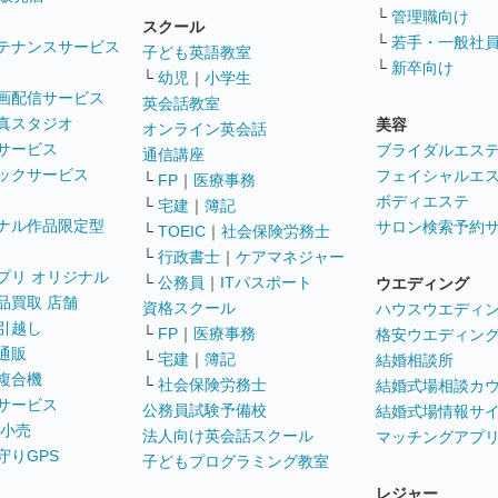
└
管理職向け
スクール
└
若手・一般社
テナンスサービス
子ども英語教室
└
新卒向け
└
幼児
｜
小学生
画配信サービス
英会話教室
真スタジオ
美容
オンライン英会話
サービス
ブライダルエス
通信講座
ックサービス
フェイシャルエ
└
FP
｜
医療事務
ボディエステ
└
宅建
｜
簿記
ナル作品限定型
サロン検索予約
└
TOEIC
｜
社会保険労務士
└
行政書士
｜
ケアマネジャー
プリ オリジナル
└
公務員
｜
ITパスポート
ウエディング
品買取 店舗
資格スクール
ハウスウエディ
引越し
└
FP
｜
医療事務
格安ウエディン
通販
└
宅建
｜
簿記
結婚相談所
複合機
└
社会保険労務士
結婚式場相談カ
サービス
公務員試験予備校
結婚式場情報サ
 小売
法人向け英会話スクール
マッチングアプ
守りGPS
子どもプログラミング教室
レジャー