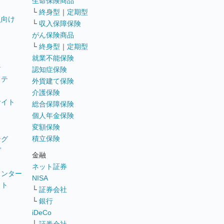
生命保険商品
└
終身型
｜
定期型
員向け
└
収入保障保険
がん保険商品
└
終身型
｜
定期型
就業不能保険
テ
認知症保険
ステ
外貨建て保険
介護保険
サイト
総合保障保険
個人年金保険
変額保険
積立保険
ング
グ
金融
ネット証券
ウンター
NISA
イト
└
証券会社
リ
└
銀行
iDeCo