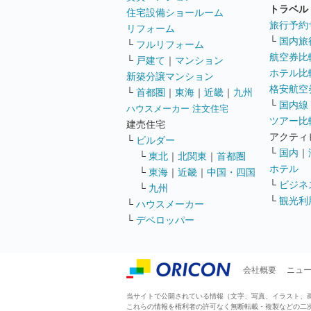
トラベル
住宅設備ショールーム
旅行予約
リフォーム
└
国内旅
└
フルリフォーム
航空券比
└
戸建て
｜
マンション
ホテル比
新築分譲マンション
格安航空券
└
首都圏
｜
東海
｜
近畿
｜
九州
└
国内線
ハウスメーカー 注文住宅
ツアー比
建売住宅
アクティ
└
ビルダー
└
国内
｜
└
東北
｜
北関東
｜
首都圏
ホテル
└
東海
｜
近畿
｜
中国・四国
└
ビジネ
└
九州
└
観光利
└
ハウスメーカー
└
デベロッパー
会社概要
ニュ
当サイトで公開されている情報（文字、写真、イラスト、画像
これらの情報を権利者の許可なく無断転載・複製などの二