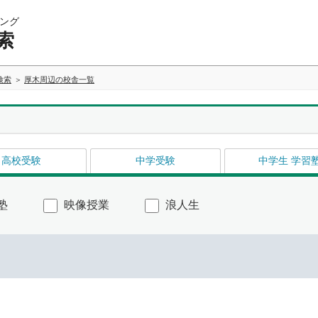
ング
索
検索
厚木周辺の校舎一覧
高校受験
中学受験
中学生 学習
塾
映像授業
浪人生