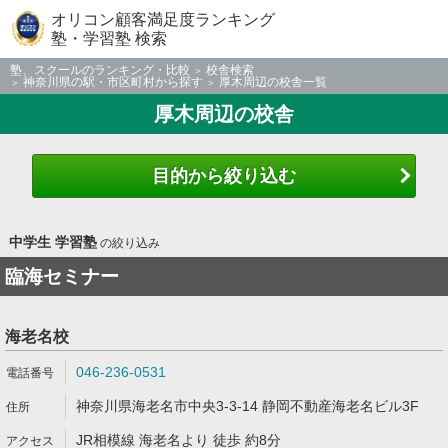
オリコン顧客満足度ランキング
塾・学習塾 検索
塾、スクールのランキング・比較
校舎検索
神奈川県の駅・市区町村から探す
厚木周辺の校舎一覧
厚木周辺の校舎
目的から絞り込む
中学生 学習塾
の絞り込み
臨海セミナー
海老名校
046-236-0531
神奈川県海老名市中央3-3-14 静岡不動産海老名ビル3F
JR相模線 海老名より 徒歩 約8分