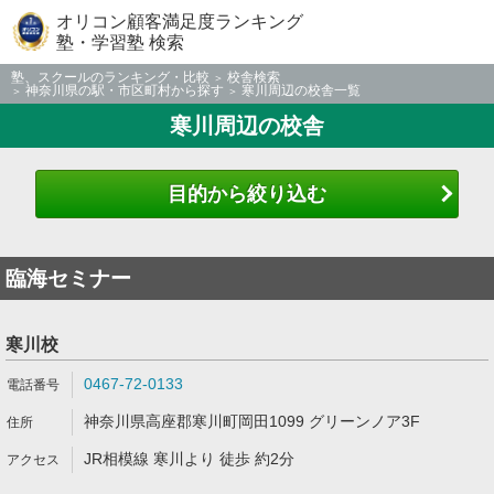
オリコン顧客満足度ランキング
塾・学習塾 検索
塾、スクールのランキング・比較
校舎検索
神奈川県の駅・市区町村から探す
寒川周辺の校舎一覧
寒川周辺の校舎
目的から絞り込む
臨海セミナー
寒川校
0467-72-0133
神奈川県高座郡寒川町岡田1099 グリーンノア3F
JR相模線 寒川より 徒歩 約2分