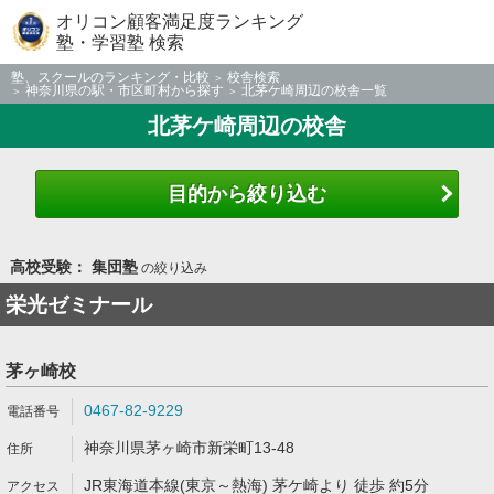
オリコン顧客満足度ランキング
塾・学習塾 検索
塾、スクールのランキング・比較
校舎検索
神奈川県の駅・市区町村から探す
北茅ケ崎周辺の校舎一覧
北茅ケ崎周辺の校舎
目的から絞り込む
高校受験： 集団塾
の絞り込み
栄光ゼミナール
茅ヶ崎校
0467-82-9229
神奈川県茅ヶ崎市新栄町13-48
JR東海道本線(東京～熱海) 茅ケ崎より 徒歩 約5分