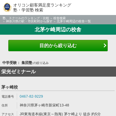
オリコン顧客満足度ランキング
塾・学習塾 検索
塾、スクールのランキング・比較
校舎検索
神奈川県の駅・市区町村から探す
北茅ケ崎周辺の校舎一覧
北茅ケ崎周辺の校舎
目的から絞り込む
中学受験： 集団塾
の絞り込み
栄光ゼミナール
茅ヶ崎校
0467-82-9229
神奈川県茅ヶ崎市新栄町13-48
JR東海道本線(東京～熱海) 茅ケ崎より 徒歩 約5分