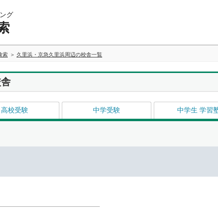
ング
索
検索
久里浜・京急久里浜周辺の校舎一覧
校舎
高校受験
中学受験
中学生 学習