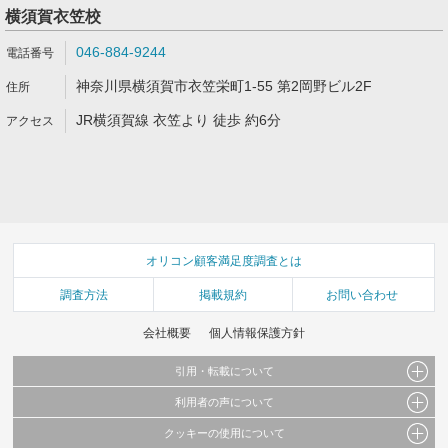
横須賀衣笠校
046-884-9244
神奈川県横須賀市衣笠栄町1-55 第2岡野ビル2F
JR横須賀線 衣笠より 徒歩 約6分
オリコン顧客満足度調査とは
調査方法
掲載規約
お問い合わせ
会社概要
個人情報保護方針
引用・転載について
利用者の声について
当サイトで公開されている情報（文字、写真、イラスト、画像データ等）及びこれらの配
置・編集および構造などについての著作権は株式会社oricon MEに帰属しております。
クッキーの使用について
当サイトに掲載している内容はすべてサービスの利用者が提出された見解・感想です。
これらの情報を権利者の許可なく無断転載・複製などの二次利用を行うことは固く禁じて