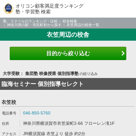
オリコン顧客満足度ランキング
塾・学習塾 検索
塾、スクールのランキング・比較
校舎検索
神奈川県の駅・市区町村から探す
衣笠周辺の校舎一覧
衣笠周辺の校舎
目的から絞り込む
大学受験： 集団塾 映像授業 個別指導塾
の絞り込み
臨海セミナー 個別指導セレクト
衣笠校
046-850-5760
神奈川県横須賀市衣笠栄町2-66 フローレン滝1F
JR横須賀線 衣笠より 徒歩 約2分