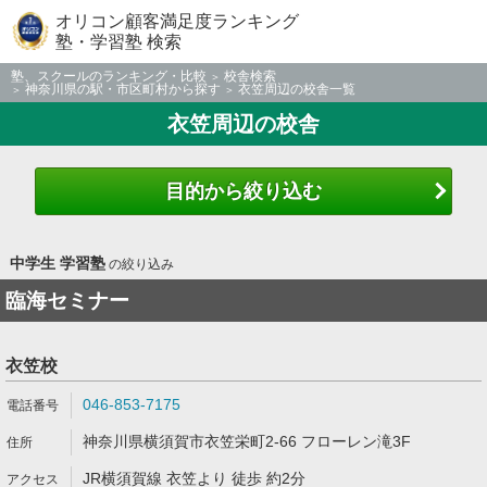
オリコン顧客満足度ランキング
塾・学習塾 検索
塾、スクールのランキング・比較
校舎検索
神奈川県の駅・市区町村から探す
衣笠周辺の校舎一覧
衣笠周辺の校舎
目的から絞り込む
中学生 学習塾
の絞り込み
臨海セミナー
衣笠校
046-853-7175
神奈川県横須賀市衣笠栄町2-66 フローレン滝3F
JR横須賀線 衣笠より 徒歩 約2分