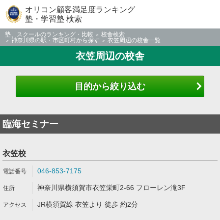
オリコン顧客満足度ランキング
塾・学習塾 検索
塾、スクールのランキング・比較
校舎検索
神奈川県の駅・市区町村から探す
衣笠周辺の校舎一覧
衣笠周辺の校舎
目的から絞り込む
臨海セミナー
衣笠校
046-853-7175
神奈川県横須賀市衣笠栄町2-66 フローレン滝3F
JR横須賀線 衣笠より 徒歩 約2分