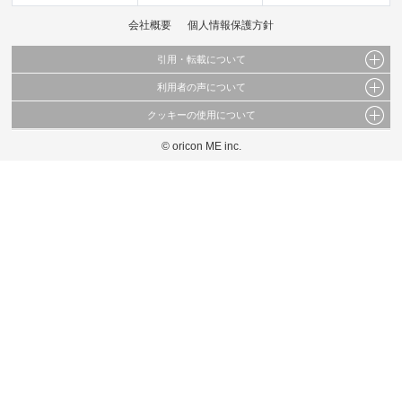
会社概要
個人情報保護方針
引用・転載について
利用者の声について
当サイトで公開されている情報（文字、写真、イラスト、画像データ等）及びこれらの配
置・編集および構造などについての著作権は株式会社oricon MEに帰属しております。
クッキーの使用について
当サイトに掲載している内容はすべてサービスの利用者が提出された見解・感想です。
これらの情報を権利者の許可なく無断転載・複製などの二次利用を行うことは固く禁じて
弊社が内容について正確性を含め一切保証するものではありません。
おります。
© oricon ME inc.
このサイトでは Cookie を使用して、ユーザーに合わせたコンテンツや広告の表示、ソー
弊社の見解・ 意見ではないことをご理解いただいた上でご覧ください。
シャル メディア機能の提供、広告の表示回数やクリック数の測定を行っています。
また、ユーザーによるサイトの利用状況についても情報を収集し、ソーシャル メディア
や広告配信、データ解析の各パートナーに提供しています。
各パートナーは、この情報とユーザーが各パートナーに提供した他の情報や、ユーザーが
各パートナーのサービスを使用したときに収集した他の情報を組み合わせて使用すること
があります。