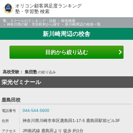
オリコン顧客満足度ランキング
塾・学習塾 検索
塾、スクールのランキング・比較
校舎検索
神奈川県の駅・市区町村から探す
新川崎周辺の校舎一覧
新川崎周辺の校舎
目的から絞り込む
高校受験： 集団塾
の絞り込み
栄光ゼミナール
鹿島田校
044-544-5600
神奈川県川崎市幸区鹿島田1-17-5 鹿島田駅前ビル3F
JR南武線 鹿島田より 徒歩 約1分