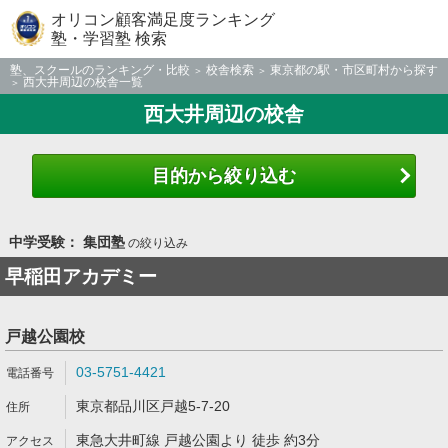
オリコン顧客満足度ランキング
塾・学習塾 検索
塾、スクールのランキング・比較
校舎検索
東京都の駅・市区町村から探す
西大井周辺の校舎一覧
西大井周辺の校舎
目的から絞り込む
中学受験： 集団塾
の絞り込み
早稲田アカデミー
戸越公園校
03-5751-4421
東京都品川区戸越5-7-20
東急大井町線 戸越公園より 徒歩 約3分