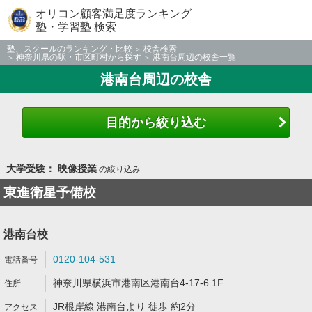
オリコン顧客満足度ランキング
塾・学習塾 検索
塾、スクールのランキング・比較
校舎検索
神奈川県の駅・市区町村から探す
港南台周辺の校舎一覧
港南台周辺の校舎
目的から絞り込む
大学受験： 映像授業
の絞り込み
東進衛星予備校
港南台校
0120-104-531
神奈川県横浜市港南区港南台4-17-6 1F
JR根岸線 港南台より 徒歩 約2分