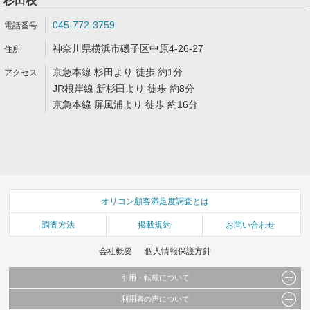
杉田校
045-772-3759
神奈川県横浜市磯子区中原4-26-27
京急本線 杉田より 徒歩 約1分
JR根岸線 新杉田より 徒歩 約8分
京急本線 屏風浦より 徒歩 約16分
オリコン顧客満足度調査とは
調査方法
掲載規約
お問い合わせ
会社概要
個人情報保護方針
引用・転載について
利用者の声について
当サイトで公開されている情報（文字、写真、イラスト、画像データ等）及びこれらの配