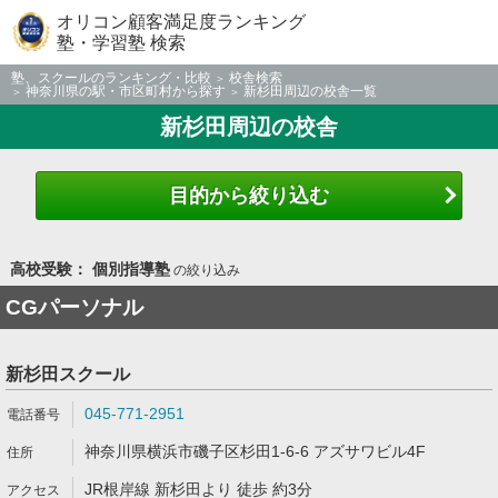
オリコン顧客満足度ランキング
塾・学習塾 検索
塾、スクールのランキング・比較
校舎検索
神奈川県の駅・市区町村から探す
新杉田周辺の校舎一覧
新杉田周辺の校舎
目的から絞り込む
高校受験： 個別指導塾
の絞り込み
CGパーソナル
新杉田スクール
045-771-2951
神奈川県横浜市磯子区杉田1-6-6 アズサワビル4F
JR根岸線 新杉田より 徒歩 約3分