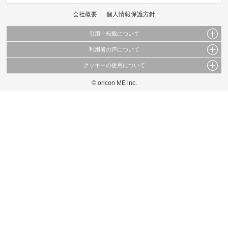
会社概要
個人情報保護方針
引用・転載について
利用者の声について
当サイトで公開されている情報（文字、写真、イラスト、画像データ等）及びこれらの配
置・編集および構造などについての著作権は株式会社oricon MEに帰属しております。
クッキーの使用について
当サイトに掲載している内容はすべてサービスの利用者が提出された見解・感想です。
これらの情報を権利者の許可なく無断転載・複製などの二次利用を行うことは固く禁じて
弊社が内容について正確性を含め一切保証するものではありません。
おります。
© oricon ME inc.
このサイトでは Cookie を使用して、ユーザーに合わせたコンテンツや広告の表示、ソー
弊社の見解・ 意見ではないことをご理解いただいた上でご覧ください。
シャル メディア機能の提供、広告の表示回数やクリック数の測定を行っています。
また、ユーザーによるサイトの利用状況についても情報を収集し、ソーシャル メディア
や広告配信、データ解析の各パートナーに提供しています。
各パートナーは、この情報とユーザーが各パートナーに提供した他の情報や、ユーザーが
各パートナーのサービスを使用したときに収集した他の情報を組み合わせて使用すること
があります。