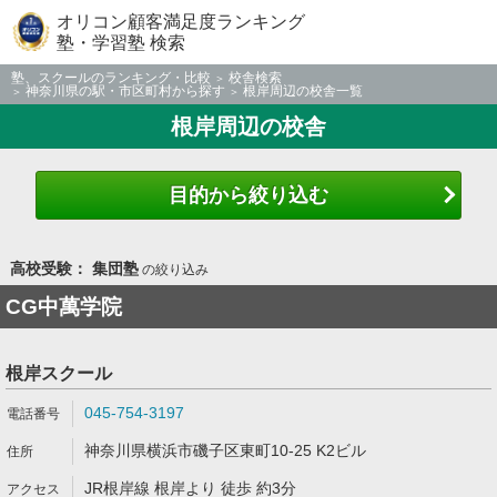
オリコン顧客満足度ランキング
塾・学習塾 検索
塾、スクールのランキング・比較
校舎検索
神奈川県の駅・市区町村から探す
根岸周辺の校舎一覧
根岸周辺の校舎
目的から絞り込む
高校受験： 集団塾
の絞り込み
CG中萬学院
根岸スクール
045-754-3197
神奈川県横浜市磯子区東町10-25 K2ビル
JR根岸線 根岸より 徒歩 約3分