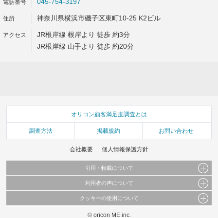
045-754-3197
神奈川県横浜市磯子区東町10-25 K2ビル
JR根岸線 根岸より 徒歩 約3分
JR根岸線 山手より 徒歩 約20分
オリコン顧客満足度調査とは
調査方法
掲載規約
お問い合わせ
会社概要
個人情報保護方針
引用・転載について
利用者の声について
当サイトで公開されている情報（文字、写真、イラスト、画像データ等）及びこれらの配
置・編集および構造などについての著作権は株式会社oricon MEに帰属しております。
クッキーの使用について
当サイトに掲載している内容はすべてサービスの利用者が提出された見解・感想です。
これらの情報を権利者の許可なく無断転載・複製などの二次利用を行うことは固く禁じて
弊社が内容について正確性を含め一切保証するものではありません。
おります。
© oricon ME inc.
このサイトでは Cookie を使用して、ユーザーに合わせたコンテンツや広告の表示、ソー
弊社の見解・ 意見ではないことをご理解いただいた上でご覧ください。