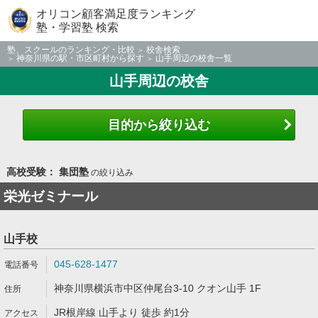
オリコン顧客満足度ランキング
塾・学習塾 検索
塾、スクールのランキング・比較
校舎検索
神奈川県の駅・市区町村から探す
山手周辺の校舎一覧
山手周辺の校舎
目的から絞り込む
高校受験： 集団塾
の絞り込み
栄光ゼミナール
山手校
045-628-1477
神奈川県横浜市中区仲尾台3-10 クオン山手 1F
JR根岸線 山手より 徒歩 約1分