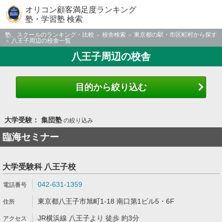
オリコン顧客満足度ランキング
塾・学習塾 検索
塾、スクールのランキング・比較
校舎検索
東京都の駅・市区町村から探す
八王子周辺の校舎一覧
八王子周辺の校舎
目的から絞り込む
大学受験： 集団塾
の絞り込み
臨海セミナー
大学受験科 八王子校
042-631-1359
東京都八王子市旭町1-18 南口第1ビル5・6F
JR横浜線 八王子より 徒歩 約3分