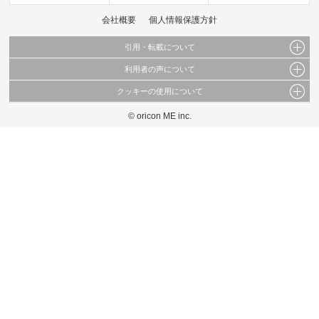
会社概要
個人情報保護方針
引用・転載について
利用者の声について
当サイトで公開されている情報（文字、写真、イラスト、画像データ等）及びこれらの配
置・編集および構造などについての著作権は株式会社oricon MEに帰属しております。
クッキーの使用について
当サイトに掲載している内容はすべてサービスの利用者が提出された見解・感想です。
これらの情報を権利者の許可なく無断転載・複製などの二次利用を行うことは固く禁じて
弊社が内容について正確性を含め一切保証するものではありません。
おります。
© oricon ME inc.
このサイトでは Cookie を使用して、ユーザーに合わせたコンテンツや広告の表示、ソー
弊社の見解・ 意見ではないことをご理解いただいた上でご覧ください。
シャル メディア機能の提供、広告の表示回数やクリック数の測定を行っています。
また、ユーザーによるサイトの利用状況についても情報を収集し、ソーシャル メディア
や広告配信、データ解析の各パートナーに提供しています。
各パートナーは、この情報とユーザーが各パートナーに提供した他の情報や、ユーザーが
各パートナーのサービスを使用したときに収集した他の情報を組み合わせて使用すること
があります。