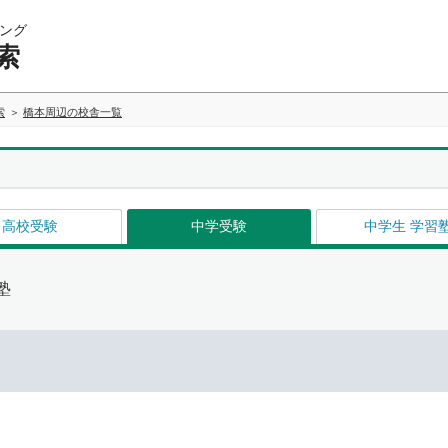
ング
索
索
橋本周辺の校舎一覧
高校受験
中学受験
中学生 学習
塾