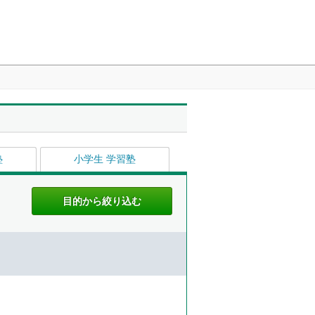
塾
小学生 学習塾