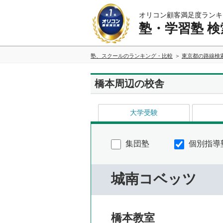
オリコン顧客満足度ランキ
塾・学習塾 検
塾、スクールのランキング・比較
東京都の路線検
橋本周辺の校舎
大学受験
集団塾
個別指導
城南コベッツ
橋本教室