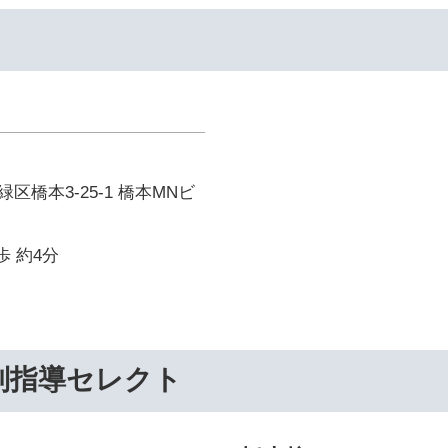
区橋本3-25-1 橋本MNビ
歩 約4分
別指導セレクト