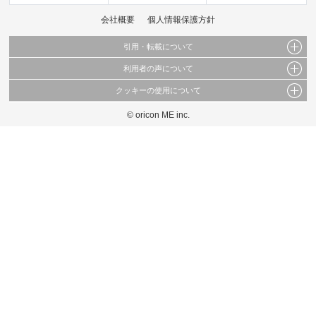
会社概要
個人情報保護方針
引用・転載について
利用者の声について
当サイトで公開されている情報（文字、写真、イラスト、画像データ等）及びこれらの配
置・編集および構造などについての著作権は株式会社oricon MEに帰属しております。
クッキーの使用について
当サイトに掲載している内容はすべてサービスの利用者が提出された見解・感想です。
これらの情報を権利者の許可なく無断転載・複製などの二次利用を行うことは固く禁じて
弊社が内容について正確性を含め一切保証するものではありません。
おります。
© oricon ME inc.
このサイトでは Cookie を使用して、ユーザーに合わせたコンテンツや広告の表示、ソー
弊社の見解・ 意見ではないことをご理解いただいた上でご覧ください。
シャル メディア機能の提供、広告の表示回数やクリック数の測定を行っています。
また、ユーザーによるサイトの利用状況についても情報を収集し、ソーシャル メディア
や広告配信、データ解析の各パートナーに提供しています。
各パートナーは、この情報とユーザーが各パートナーに提供した他の情報や、ユーザーが
各パートナーのサービスを使用したときに収集した他の情報を組み合わせて使用すること
があります。