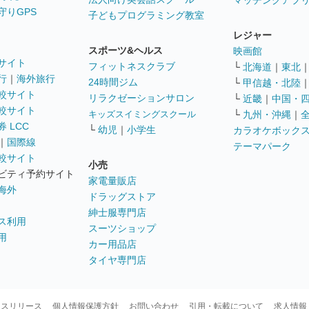
マッチングアプ
守りGPS
子どもプログラミング教室
レジャー
スポーツ&ヘルス
映画館
サイト
フィットネスクラブ
└
北海道
｜
東北
行
｜
海外旅行
24時間ジム
└
甲信越・北陸
較サイト
リラクゼーションサロン
└
近畿
｜
中国・
較サイト
キッズスイミングスクール
└
九州・沖縄
｜
 LCC
└
幼児
｜
小学生
カラオケボック
｜
国際線
テーマパーク
較サイト
小売
ビティ予約サイト
家電量販店
海外
ドラッグストア
紳士服専門店
ス利用
スーツショップ
用
カー用品店
タイヤ専門店
ースリリース
個人情報保護方針
お問い合わせ
引用・転載について
求人情報