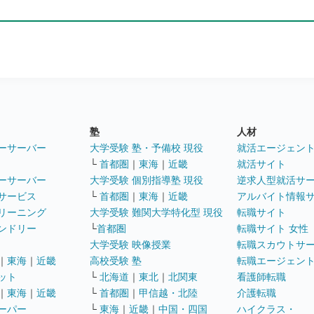
塾
人材
ーサーバー
大学受験 塾・予備校 現役
就活エージェン
└
首都圏
｜
東海
｜
近畿
就活サイト
ーサーバー
大学受験 個別指導塾 現役
逆求人型就活サ
サービス
└
首都圏
｜
東海
｜
近畿
アルバイト情報
リーニング
大学受験 難関大学特化型 現役
転職サイト
ンドリー
└
首都圏
転職サイト 女性
大学受験 映像授業
転職スカウトサ
｜
東海
｜
近畿
高校受験 塾
転職エージェン
ット
└
北海道
｜
東北
｜
北関東
看護師転職
｜
東海
｜
近畿
└
首都圏
｜
甲信越・北陸
介護転職
ーパー
└
東海
｜
近畿
｜
中国・四国
ハイクラス・