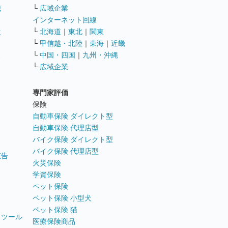
職
└
広域企業
インターネット回線
遣
└
北海道
｜
東北
｜
関東
└
甲信越・北陸
｜
東海
｜
近畿
ス
└
中国・四国
｜
九州・沖縄
└
広域企業
専門家評価
ト
保険
自動車保険 ダイレクト型
自動車保険 代理店型
バイク保険 ダイレクト型
バイク保険 代理店型
広告
火災保険
学資保険
ペット保険
ペット保険 小型犬
ペット保険 猫
トツール
医療保険商品