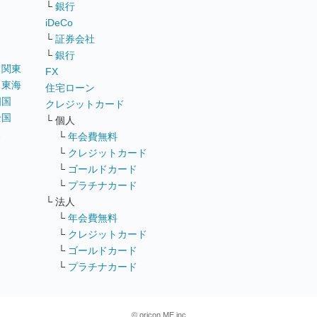
リ
└
銀行
iDeCo
└
証券会社
└
銀行
｜
関東
FX
｜
東海
住宅ローン
四国
クレジットカード
全国
└ 個人
ス
└
年会費無料
└
クレジットカード
└
ゴールドカード
└
プラチナカード
└ 法人
└
年会費無料
└
クレジットカード
└
ゴールドカード
└
プラチナカード
© oricon ME inc.