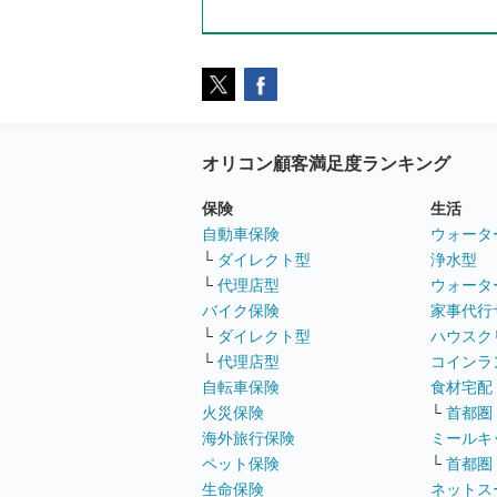
オリコン顧客満足度ランキング
保険
生活
自動車保険
ウォータ
└
ダイレクト型
浄水型
└
代理店型
ウォータ
バイク保険
家事代行
└
ダイレクト型
ハウスク
└
代理店型
コインラ
自転車保険
食材宅配
火災保険
└
首都圏
海外旅行保険
ミールキ
ペット保険
└
首都圏
生命保険
ネットス