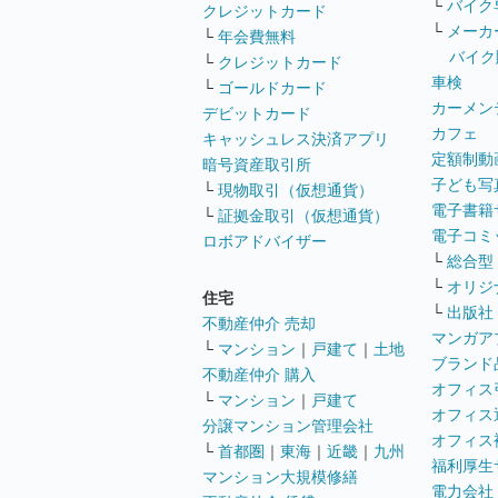
└
バイク
クレジットカード
└
メーカ
└
年会費無料
バイク
└
クレジットカード
車検
└
ゴールドカード
カーメン
デビットカード
カフェ
キャッシュレス決済アプリ
定額制動
暗号資産取引所
子ども写
└
現物取引（仮想通貨）
電子書籍
└
証拠金取引（仮想通貨）
電子コミ
ロボアドバイザー
└
総合型
└
オリジ
住宅
└
出版社
不動産仲介 売却
マンガア
└
マンション
｜
戸建て
｜
土地
ブランド
不動産仲介 購入
オフィス
└
マンション
｜
戸建て
オフィス
分譲マンション管理会社
オフィス
└
首都圏
｜
東海
｜
近畿
｜
九州
福利厚生
マンション大規模修繕
電力会社