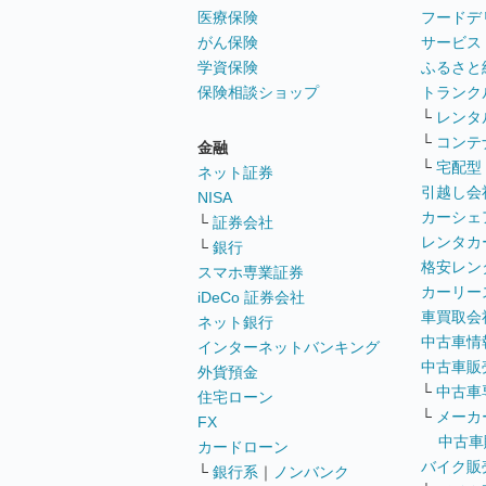
医療保険
フードデ
がん保険
サービス
学資保険
ふるさと
保険相談ショップ
トランク
└
レンタ
└
コンテ
金融
└
宅配型
ネット証券
引越し会
NISA
カーシェ
└
証券会社
レンタカ
└
銀行
格安レン
スマホ専業証券
カーリー
iDeCo 証券会社
車買取会
ネット銀行
中古車情
インターネットバンキング
中古車販
外貨預金
└
中古車
住宅ローン
└
メーカ
FX
中古車
カードローン
バイク販
└
銀行系
｜
ノンバンク