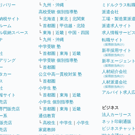
リバリー
└
九州・沖縄
ミドルクラス転
高校受験 個別指導塾
派遣会社
納税サイト
└
北海道
｜
東北
｜
北関東
工場・製造業派
ルーム
└
首都圏
｜
甲信越・北陸
派遣求人サイト
ル収納スペース
└
東海
｜
近畿
｜
中国・四国
求人情報サービ
ナ
└
九州・沖縄
転職サイト
（採用担当向け）
中学受験 塾
新卒採用サイト
社
└
首都圏
｜
東海
｜
近畿
（採用担当向け）
アリング
中学受験 個別指導塾
新卒エージェン
（採用担当向け）
ー
└
首都圏
人材紹介会社
タカー
公立中高一貫校対策 塾
（採用担当向け）
ス
└
首都圏
人材派遣会社
（採用担当向け）
社
小学生 塾
アルバイト求人
報サイト
└
首都圏
｜
東海
｜
近畿
売店
小学生 個別指導塾
ビジネス
専門販売店
└
首都圏
｜
東海
｜
近畿
法人カーリース
ー系
通信教育
ネット印刷通販
販売店
└
高校生
｜
中学生
｜
小学生
ビジネスチャッ
売店
家庭教師