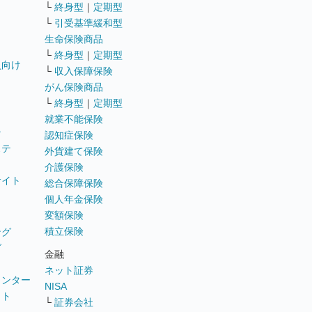
└
終身型
｜
定期型
└
引受基準緩和型
生命保険商品
└
終身型
｜
定期型
員向け
└
収入保障保険
がん保険商品
└
終身型
｜
定期型
就業不能保険
テ
認知症保険
ステ
外貨建て保険
介護保険
サイト
総合保障保険
個人年金保険
変額保険
積立保険
ング
グ
金融
ネット証券
ウンター
NISA
イト
└
証券会社