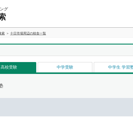
ング
索
検索
十日市場周辺の校舎一覧
高校受験
中学受験
中学生 学習
塾