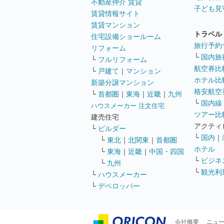
不動産仲介 賃貸
子ども見
賃貸情報サイト
賃貸マンション
トラベル
住宅設備ショールーム
旅行予約
リフォーム
└
国内旅
└
フルリフォーム
航空券比
└
戸建て
｜
マンション
ホテル比
新築分譲マンション
格安航空券
└
首都圏
｜
東海
｜
近畿
｜
九州
└
国内線
ハウスメーカー 注文住宅
ツアー比
建売住宅
アクティ
└
ビルダー
└
国内
｜
└
東北
｜
北関東
｜
首都圏
ホテル
└
東海
｜
近畿
｜
中国・四国
└
ビジネ
└
九州
└
観光利
└
ハウスメーカー
└
デベロッパー
会社概要
ニュ