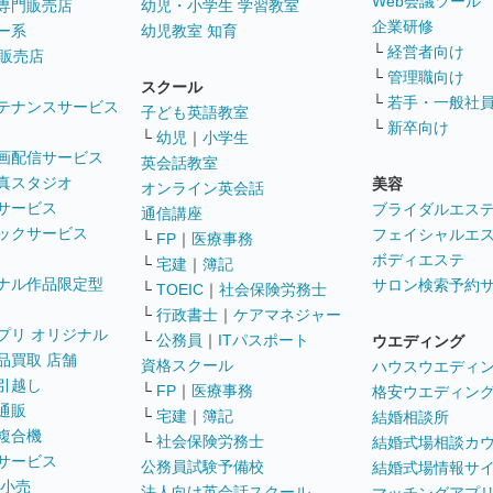
Web会議ツール
専門販売店
幼児・小学生 学習教室
企業研修
ー系
幼児教室 知育
└
経営者向け
販売店
└
管理職向け
スクール
└
若手・一般社
テナンスサービス
子ども英語教室
└
新卒向け
└
幼児
｜
小学生
画配信サービス
英会話教室
真スタジオ
美容
オンライン英会話
サービス
ブライダルエス
通信講座
ックサービス
フェイシャルエ
└
FP
｜
医療事務
ボディエステ
└
宅建
｜
簿記
ナル作品限定型
サロン検索予約
└
TOEIC
｜
社会保険労務士
└
行政書士
｜
ケアマネジャー
プリ オリジナル
└
公務員
｜
ITパスポート
ウエディング
品買取 店舗
資格スクール
ハウスウエディ
引越し
└
FP
｜
医療事務
格安ウエディン
通販
└
宅建
｜
簿記
結婚相談所
複合機
└
社会保険労務士
結婚式場相談カ
サービス
公務員試験予備校
結婚式場情報サ
 小売
法人向け英会話スクール