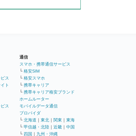
通信
ト
スマホ・携帯通信サービス
└
格安SIM
ービス
└
格安スマホ
サイト
└
携帯キャリア
└
携帯キャリア格安ブランド
ホームルーター
ービス
モバイルデータ通信
ト
プロバイダ
└
北海道
｜
東北
｜
関東
｜
東海
└
甲信越・北陸
｜
近畿
｜
中国
└
四国
｜
九州・沖縄