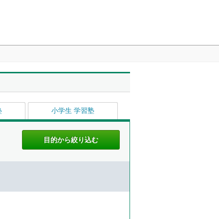
塾
小学生 学習塾