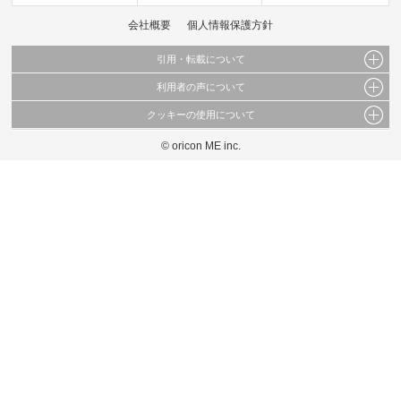
会社概要
個人情報保護方針
引用・転載について
利用者の声について
当サイトで公開されている情報（文字、写真、イラスト、画像データ等）及びこれらの配
置・編集および構造などについての著作権は株式会社oricon MEに帰属しております。
クッキーの使用について
当サイトに掲載している内容はすべてサービスの利用者が提出された見解・感想です。
これらの情報を権利者の許可なく無断転載・複製などの二次利用を行うことは固く禁じて
弊社が内容について正確性を含め一切保証するものではありません。
おります。
© oricon ME inc.
このサイトでは Cookie を使用して、ユーザーに合わせたコンテンツや広告の表示、ソー
弊社の見解・ 意見ではないことをご理解いただいた上でご覧ください。
シャル メディア機能の提供、広告の表示回数やクリック数の測定を行っています。
また、ユーザーによるサイトの利用状況についても情報を収集し、ソーシャル メディア
や広告配信、データ解析の各パートナーに提供しています。
各パートナーは、この情報とユーザーが各パートナーに提供した他の情報や、ユーザーが
各パートナーのサービスを使用したときに収集した他の情報を組み合わせて使用すること
があります。