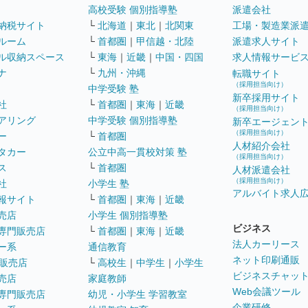
高校受験 個別指導塾
派遣会社
納税サイト
└
北海道
｜
東北
｜
北関東
工場・製造業派
ルーム
└
首都圏
｜
甲信越・北陸
派遣求人サイト
ル収納スペース
└
東海
｜
近畿
｜
中国・四国
求人情報サービ
ナ
└
九州・沖縄
転職サイト
（採用担当向け）
中学受験 塾
新卒採用サイト
社
└
首都圏
｜
東海
｜
近畿
（採用担当向け）
アリング
中学受験 個別指導塾
新卒エージェン
（採用担当向け）
ー
└
首都圏
人材紹介会社
タカー
公立中高一貫校対策 塾
（採用担当向け）
ス
└
首都圏
人材派遣会社
（採用担当向け）
社
小学生 塾
アルバイト求人
報サイト
└
首都圏
｜
東海
｜
近畿
売店
小学生 個別指導塾
ビジネス
専門販売店
└
首都圏
｜
東海
｜
近畿
法人カーリース
ー系
通信教育
ネット印刷通販
販売店
└
高校生
｜
中学生
｜
小学生
ビジネスチャッ
売店
家庭教師
Web会議ツール
専門販売店
幼児・小学生 学習教室
企業研修