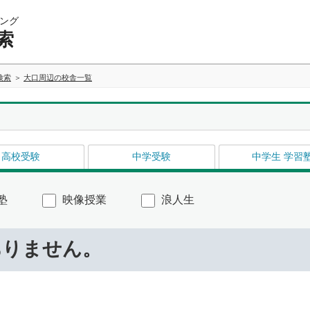
ング
索
検索
大口周辺の校舎一覧
高校受験
中学受験
中学生 学習
塾
映像授業
浪人生
ありません。