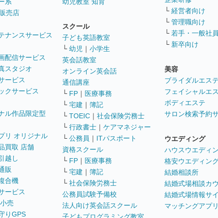
ー系
幼児教室 知育
└
経営者向け
販売店
└
管理職向け
スクール
└
若手・一般社
テナンスサービス
子ども英語教室
└
新卒向け
└
幼児
｜
小学生
画配信サービス
英会話教室
真スタジオ
美容
オンライン英会話
サービス
ブライダルエス
通信講座
ックサービス
フェイシャルエ
└
FP
｜
医療事務
ボディエステ
└
宅建
｜
簿記
ナル作品限定型
サロン検索予約
└
TOEIC
｜
社会保険労務士
└
行政書士
｜
ケアマネジャー
プリ オリジナル
└
公務員
｜
ITパスポート
ウエディング
品買取 店舗
資格スクール
ハウスウエディ
引越し
└
FP
｜
医療事務
格安ウエディン
通販
└
宅建
｜
簿記
結婚相談所
複合機
└
社会保険労務士
結婚式場相談カ
サービス
公務員試験予備校
結婚式場情報サ
 小売
法人向け英会話スクール
マッチングアプ
守りGPS
子どもプログラミング教室