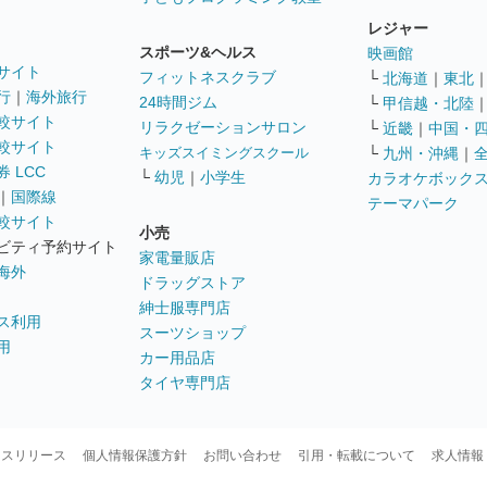
レジャー
スポーツ&ヘルス
映画館
サイト
フィットネスクラブ
└
北海道
｜
東北
行
｜
海外旅行
24時間ジム
└
甲信越・北陸
較サイト
リラクゼーションサロン
└
近畿
｜
中国・
較サイト
キッズスイミングスクール
└
九州・沖縄
｜
 LCC
└
幼児
｜
小学生
カラオケボック
｜
国際線
テーマパーク
較サイト
小売
ビティ予約サイト
家電量販店
海外
ドラッグストア
紳士服専門店
ス利用
スーツショップ
用
カー用品店
タイヤ専門店
ースリリース
個人情報保護方針
お問い合わせ
引用・転載について
求人情報