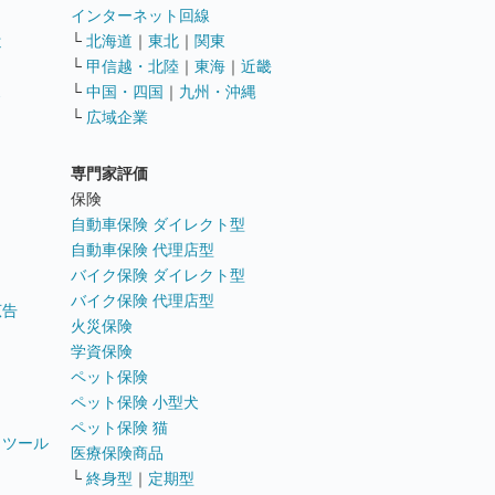
インターネット回線
遣
└
北海道
｜
東北
｜
関東
└
甲信越・北陸
｜
東海
｜
近畿
ス
└
中国・四国
｜
九州・沖縄
└
広域企業
専門家評価
ト
保険
自動車保険 ダイレクト型
自動車保険 代理店型
バイク保険 ダイレクト型
バイク保険 代理店型
広告
火災保険
学資保険
ペット保険
ペット保険 小型犬
ペット保険 猫
トツール
医療保険商品
└
終身型
｜
定期型