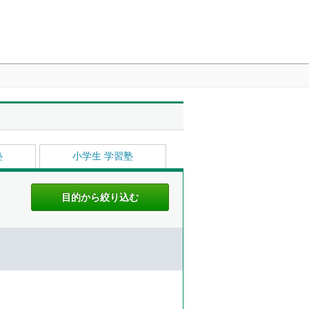
塾
小学生 学習塾