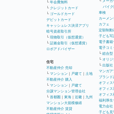
└
メーカ
└
年会費無料
バイク
└
クレジットカード
車検
└
ゴールドカード
カーメン
デビットカード
カフェ
キャッシュレス決済アプリ
定額制動
暗号資産取引所
子ども写
└
現物取引（仮想通貨）
電子書籍
└
証拠金取引（仮想通貨）
電子コミ
ロボアドバイザー
└
総合型
└
オリジ
住宅
└
出版社
不動産仲介 売却
マンガア
└
マンション
｜
戸建て
｜
土地
ブランド
不動産仲介 購入
オフィス
└
マンション
｜
戸建て
オフィス
分譲マンション管理会社
オフィス
└
首都圏
｜
東海
｜
近畿
｜
九州
福利厚生
マンション大規模修繕
電力会社
不動産仲介 賃貸
子ども見