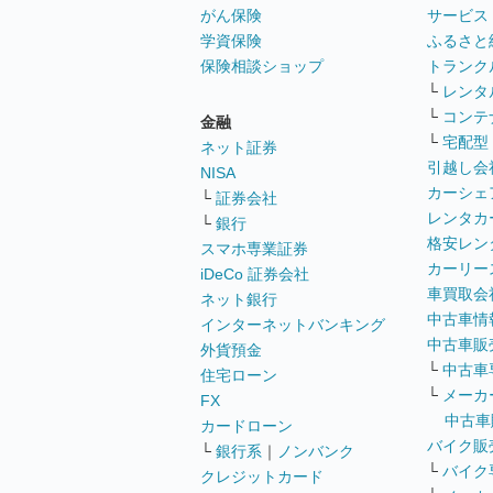
がん保険
サービス
学資保険
ふるさと
保険相談ショップ
トランク
└
レンタ
└
コンテ
金融
└
宅配型
ネット証券
引越し会
NISA
カーシェ
└
証券会社
レンタカ
└
銀行
格安レン
スマホ専業証券
カーリー
iDeCo 証券会社
車買取会
ネット銀行
中古車情
インターネットバンキング
中古車販
外貨預金
└
中古車
住宅ローン
└
メーカ
FX
中古車
カードローン
バイク販
└
銀行系
｜
ノンバンク
└
バイク
クレジットカード