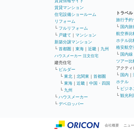
賃貸情報サイト
賃貸マンション
トラベル
住宅設備ショールーム
旅行予約
リフォーム
└
国内旅
└
フルリフォーム
航空券比
└
戸建て
｜
マンション
ホテル比
新築分譲マンション
格安航空券
└
首都圏
｜
東海
｜
近畿
｜
九州
└
国内線
ハウスメーカー 注文住宅
ツアー比
建売住宅
アクティ
└
ビルダー
└
国内
｜
└
東北
｜
北関東
｜
首都圏
ホテル
└
東海
｜
近畿
｜
中国・四国
└
ビジネ
└
九州
└
観光利
└
ハウスメーカー
└
デベロッパー
会社概要
ニュ