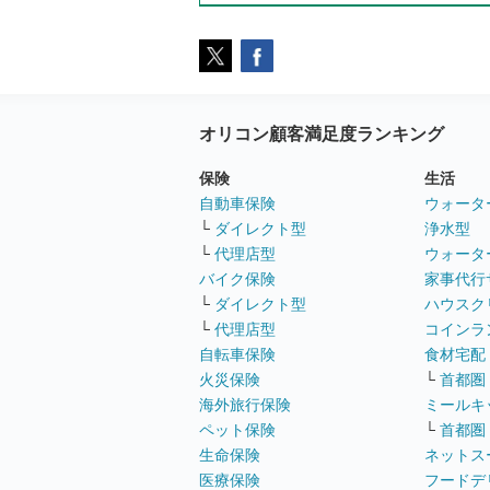
オリコン顧客満足度ランキング
保険
生活
自動車保険
ウォータ
└
ダイレクト型
浄水型
└
代理店型
ウォータ
バイク保険
家事代行
└
ダイレクト型
ハウスク
└
代理店型
コインラ
自転車保険
食材宅配
火災保険
└
首都圏
海外旅行保険
ミールキ
ペット保険
└
首都圏
生命保険
ネットス
医療保険
フードデ