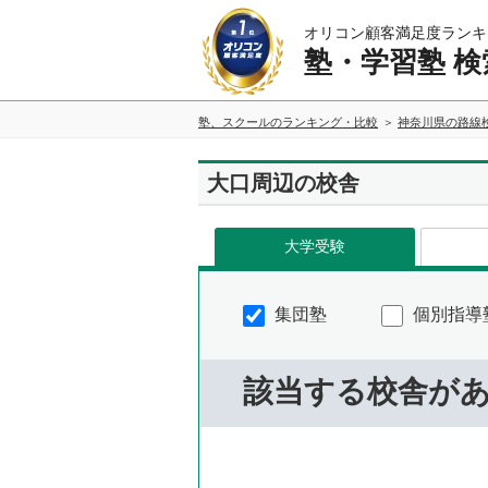
オリコン顧客満足度ランキ
塾・学習塾 検
塾、スクールのランキング・比較
神奈川県の路線
大口周辺の校舎
大学受験
集団塾
個別指導
該当する校舎が