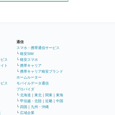
通信
ト
スマホ・携帯通信サービス
└
格安SIM
ービス
└
格安スマホ
サイト
└
携帯キャリア
└
携帯キャリア格安ブランド
ホームルーター
ービス
モバイルデータ通信
ト
プロバイダ
└
北海道
｜
東北
｜
関東
｜
東海
└
甲信越・北陸
｜
近畿
｜
中国
└
四国
｜
九州・沖縄
職
└
広域企業