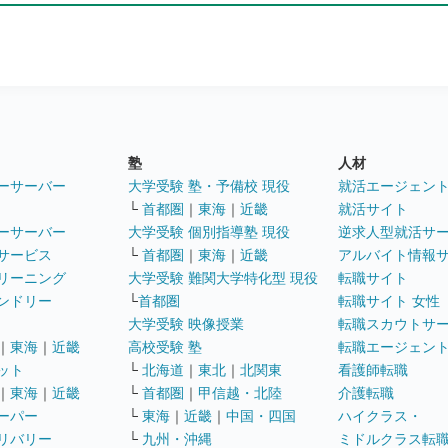
塾
人材
ーサーバー
大学受験 塾・予備校 現役
就活エージェン
└
首都圏
｜
東海
｜
近畿
就活サイト
ーサーバー
大学受験 個別指導塾 現役
逆求人型就活サ
サービス
└
首都圏
｜
東海
｜
近畿
アルバイト情報
リーニング
大学受験 難関大学特化型 現役
転職サイト
ンドリー
└
首都圏
転職サイト 女性
大学受験 映像授業
転職スカウトサ
｜
東海
｜
近畿
高校受験 塾
転職エージェン
ット
└
北海道
｜
東北
｜
北関東
看護師転職
｜
東海
｜
近畿
└
首都圏
｜
甲信越・北陸
介護転職
ーパー
└
東海
｜
近畿
｜
中国・四国
ハイクラス・
リバリー
└
九州・沖縄
ミドルクラス転