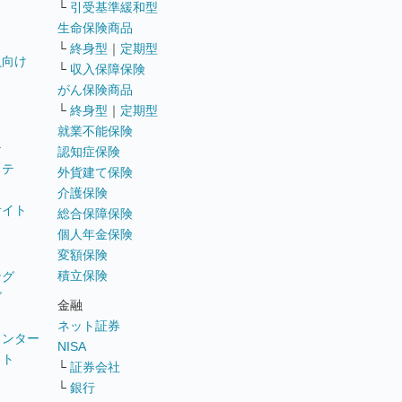
└
引受基準緩和型
生命保険商品
└
終身型
｜
定期型
員向け
└
収入保障保険
がん保険商品
└
終身型
｜
定期型
就業不能保険
テ
認知症保険
ステ
外貨建て保険
介護保険
サイト
総合保障保険
個人年金保険
変額保険
積立保険
ング
グ
金融
ネット証券
ウンター
NISA
イト
└
証券会社
リ
└
銀行