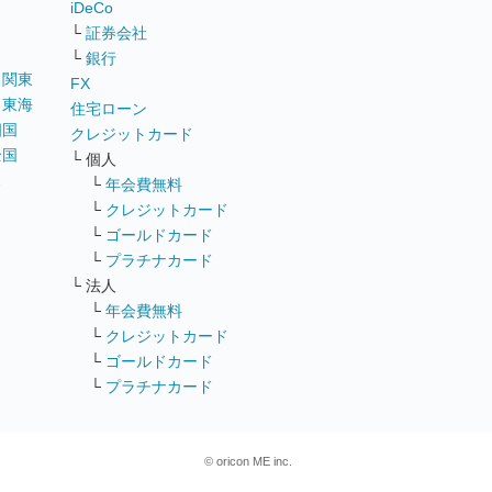
iDeCo
└
証券会社
└
銀行
｜
関東
FX
｜
東海
住宅ローン
四国
クレジットカード
全国
└ 個人
ス
└
年会費無料
└
クレジットカード
└
ゴールドカード
└
プラチナカード
└ 法人
└
年会費無料
└
クレジットカード
└
ゴールドカード
└
プラチナカード
© oricon ME inc.