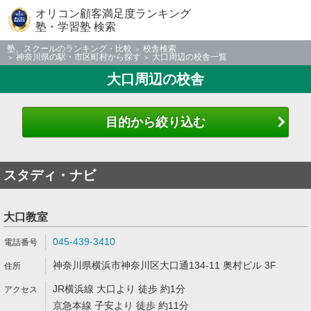
オリコン顧客満足度ランキング
塾・学習塾 検索
塾、スクールのランキング・比較
校舎検索
神奈川県の駅・市区町村から探す
大口周辺の校舎一覧
大口周辺の校舎
目的から絞り込む
スタディ・ナビ
大口教室
045-439-3410
神奈川県横浜市神奈川区大口通134-11 奥村ビル 3F
JR横浜線 大口より 徒歩 約1分
京急本線 子安より 徒歩 約11分