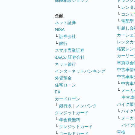
保険相談ショップ
トランク
└
レンタ
└
コンテ
金融
└
宅配型
ネット証券
引越し会
NISA
カーシェ
└
証券会社
レンタカ
└
銀行
格安レン
スマホ専業証券
カーリー
iDeCo 証券会社
車買取会
ネット銀行
中古車情
インターネットバンキング
中古車販
外貨預金
└
中古車
住宅ローン
└
メーカ
FX
中古車
カードローン
バイク販
└
銀行系
｜
ノンバンク
└
バイク
クレジットカード
└
メーカ
└
年会費無料
バイク
└
クレジットカード
車検
└
ゴールドカード