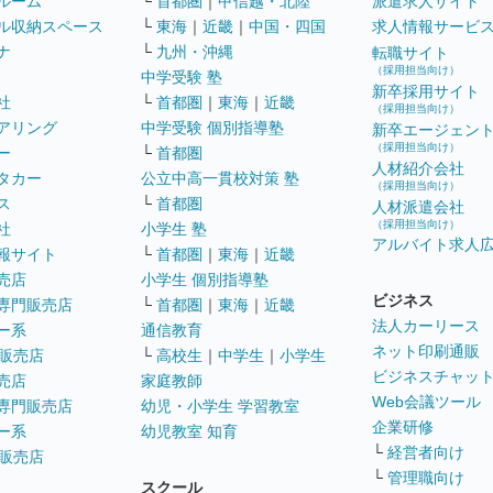
ルーム
└
首都圏
｜
甲信越・北陸
派遣求人サイト
ル収納スペース
└
東海
｜
近畿
｜
中国・四国
求人情報サービ
ナ
└
九州・沖縄
転職サイト
（採用担当向け）
中学受験 塾
新卒採用サイト
社
└
首都圏
｜
東海
｜
近畿
（採用担当向け）
アリング
中学受験 個別指導塾
新卒エージェン
（採用担当向け）
ー
└
首都圏
人材紹介会社
タカー
公立中高一貫校対策 塾
（採用担当向け）
ス
└
首都圏
人材派遣会社
（採用担当向け）
社
小学生 塾
アルバイト求人
報サイト
└
首都圏
｜
東海
｜
近畿
売店
小学生 個別指導塾
ビジネス
専門販売店
└
首都圏
｜
東海
｜
近畿
法人カーリース
ー系
通信教育
ネット印刷通販
販売店
└
高校生
｜
中学生
｜
小学生
ビジネスチャッ
売店
家庭教師
Web会議ツール
専門販売店
幼児・小学生 学習教室
企業研修
ー系
幼児教室 知育
└
経営者向け
販売店
└
管理職向け
スクール