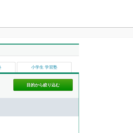
塾
小学生 学習塾