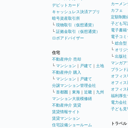
カーメン
デビットカード
カフェ
キャッシュレス決済アプリ
定額制動
暗号資産取引所
子ども写
└
現物取引（仮想通貨）
電子書籍
└
証拠金取引（仮想通貨）
電子コミ
ロボアドバイザー
└
総合型
└
オリジ
住宅
└
出版社
不動産仲介 売却
マンガア
└
マンション
｜
戸建て
｜
土地
ブランド
不動産仲介 購入
オフィス
└
マンション
｜
戸建て
オフィス
分譲マンション管理会社
オフィス
└
首都圏
｜
東海
｜
近畿
｜
九州
福利厚生
マンション大規模修繕
電力会社
不動産仲介 賃貸
子ども見
賃貸情報サイト
賃貸マンション
トラベル
住宅設備ショールーム