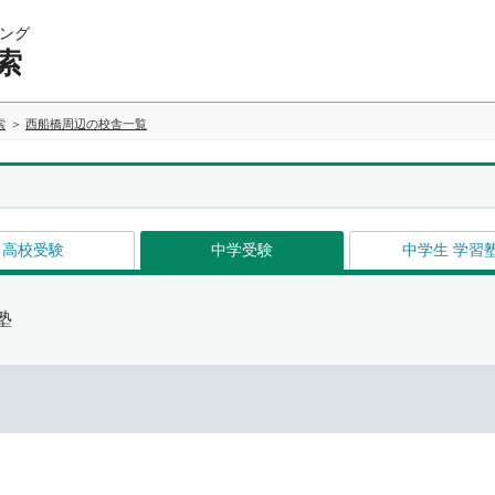
ング
索
索
西船橋周辺の校舎一覧
高校受験
中学受験
中学生 学習
塾