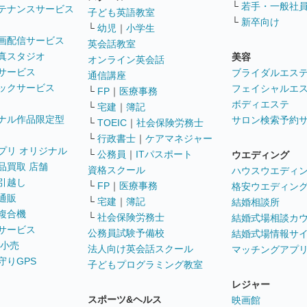
└
若手・一般社
テナンスサービス
子ども英語教室
└
新卒向け
└
幼児
｜
小学生
画配信サービス
英会話教室
真スタジオ
美容
オンライン英会話
サービス
ブライダルエス
通信講座
ックサービス
フェイシャルエ
└
FP
｜
医療事務
ボディエステ
└
宅建
｜
簿記
ナル作品限定型
サロン検索予約
└
TOEIC
｜
社会保険労務士
└
行政書士
｜
ケアマネジャー
プリ オリジナル
└
公務員
｜
ITパスポート
ウエディング
品買取 店舗
資格スクール
ハウスウエディ
引越し
└
FP
｜
医療事務
格安ウエディン
通販
└
宅建
｜
簿記
結婚相談所
複合機
└
社会保険労務士
結婚式場相談カ
サービス
公務員試験予備校
結婚式場情報サ
 小売
法人向け英会話スクール
マッチングアプ
守りGPS
子どもプログラミング教室
レジャー
スポーツ&ヘルス
映画館