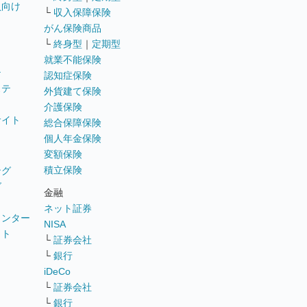
員向け
└
収入保障保険
がん保険商品
└
終身型
｜
定期型
就業不能保険
テ
認知症保険
ステ
外貨建て保険
介護保険
サイト
総合保障保険
個人年金保険
変額保険
積立保険
ング
グ
金融
ネット証券
ウンター
NISA
イト
└
証券会社
リ
└
銀行
iDeCo
└
証券会社
└
銀行