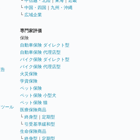
└
甲信越・北陸
｜
東海
｜
近畿
ス
└
中国・四国
｜
九州・沖縄
└
広域企業
専門家評価
ト
保険
自動車保険 ダイレクト型
自動車保険 代理店型
バイク保険 ダイレクト型
バイク保険 代理店型
広告
火災保険
学資保険
ペット保険
ペット保険 小型犬
ペット保険 猫
トツール
医療保険商品
└
終身型
｜
定期型
└
引受基準緩和型
生命保険商品
└
終身型
｜
定期型