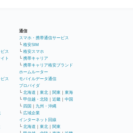
通信
ト
スマホ・携帯通信サービス
└
格安SIM
ービス
└
格安スマホ
サイト
└
携帯キャリア
└
携帯キャリア格安ブランド
ホームルーター
ービス
モバイルデータ通信
ト
プロバイダ
└
北海道
｜
東北
｜
関東
｜
東海
└
甲信越・北陸
｜
近畿
｜
中国
└
四国
｜
九州・沖縄
職
└
広域企業
インターネット回線
遣
└
北海道
｜
東北
｜
関東