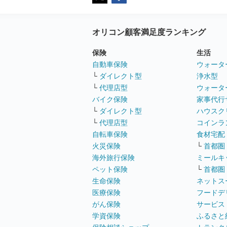
オリコン顧客満足度ランキング
保険
生活
自動車保険
ウォータ
└
ダイレクト型
浄水型
└
代理店型
ウォータ
バイク保険
家事代行
└
ダイレクト型
ハウスク
└
代理店型
コインラ
自転車保険
食材宅配
火災保険
└
首都圏
海外旅行保険
ミールキ
ペット保険
└
首都圏
生命保険
ネットス
医療保険
フードデ
がん保険
サービス
学資保険
ふるさと