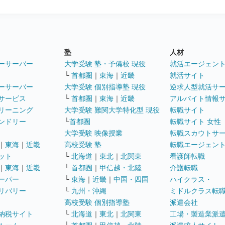
塾
人材
ーサーバー
大学受験 塾・予備校 現役
就活エージェン
└
首都圏
｜
東海
｜
近畿
就活サイト
ーサーバー
大学受験 個別指導塾 現役
逆求人型就活サ
サービス
└
首都圏
｜
東海
｜
近畿
アルバイト情報
リーニング
大学受験 難関大学特化型 現役
転職サイト
ンドリー
└
首都圏
転職サイト 女性
大学受験 映像授業
転職スカウトサ
｜
東海
｜
近畿
高校受験 塾
転職エージェン
ット
└
北海道
｜
東北
｜
北関東
看護師転職
｜
東海
｜
近畿
└
首都圏
｜
甲信越・北陸
介護転職
ーパー
└
東海
｜
近畿
｜
中国・四国
ハイクラス・
リバリー
└
九州・沖縄
ミドルクラス転
高校受験 個別指導塾
派遣会社
納税サイト
└
北海道
｜
東北
｜
北関東
工場・製造業派