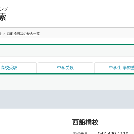
ング
索
索
西船橋周辺の校舎一覧
高校受験
中学受験
中学生 学習
西船橋校
047-420-1119