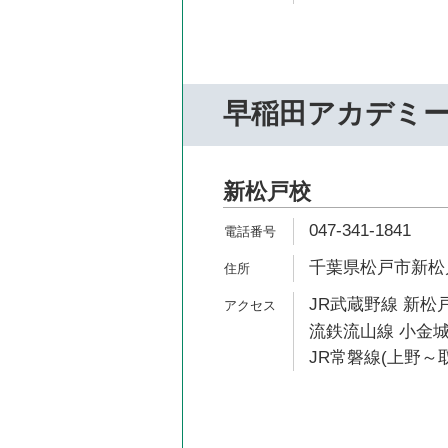
早稲田アカデミ
新松戸校
047-341-1841
千葉県松戸市新松戸4
JR武蔵野線 新松戸
流鉄流山線 小金城
JR常磐線(上野～取