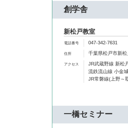
創学舎
新松戸教室
047-342-7631
千葉県松戸市新松戸2
JR武蔵野線 新松戸
流鉄流山線 小金城
JR常磐線(上野～取
一橋セミナー