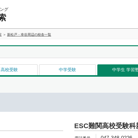
ング
索
索
新松戸・幸谷周辺の校舎一覧
高校受験
中学受験
中学生 学習
ESC難関高校受験科
047-348-0226