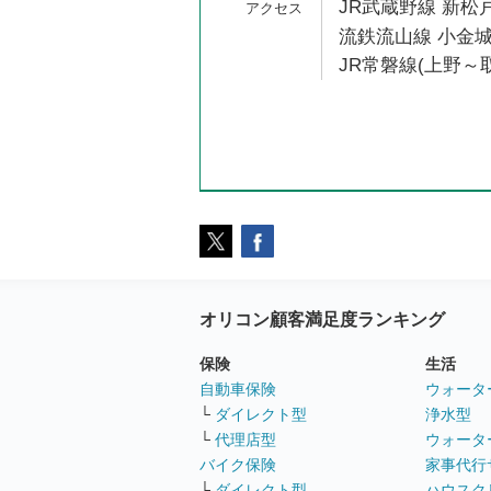
JR武蔵野線 新松戸
流鉄流山線 小金城
JR常磐線(上野～取
オリコン顧客満足度ランキング
保険
生活
自動車保険
ウォータ
└
ダイレクト型
浄水型
└
代理店型
ウォータ
バイク保険
家事代行
└
ダイレクト型
ハウスク