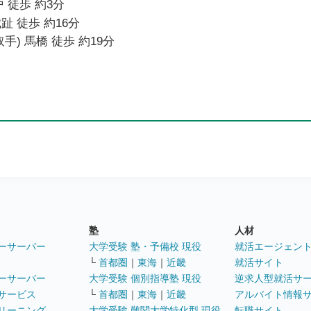
 徒歩 約3分
趾 徒歩 約16分
手) 馬橋 徒歩 約19分
塾
人材
ーサーバー
大学受験 塾・予備校 現役
就活エージェン
└
首都圏
｜
東海
｜
近畿
就活サイト
ーサーバー
大学受験 個別指導塾 現役
逆求人型就活サ
サービス
└
首都圏
｜
東海
｜
近畿
アルバイト情報
リーニング
大学受験 難関大学特化型 現役
転職サイト