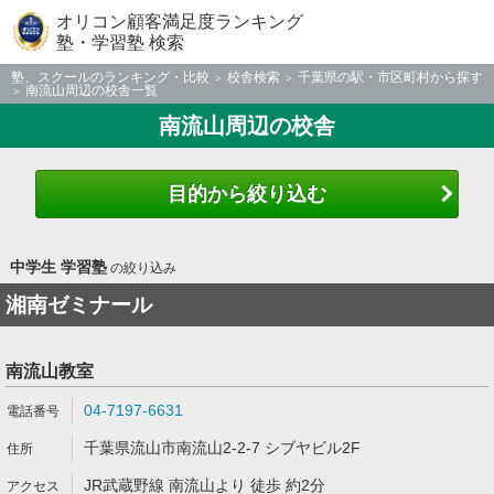
オリコン顧客満足度ランキング
塾・学習塾 検索
塾、スクールのランキング・比較
校舎検索
千葉県の駅・市区町村から探す
南流山周辺の校舎一覧
南流山周辺の校舎
目的から絞り込む
中学生 学習塾
の絞り込み
湘南ゼミナール
南流山教室
04‐7197‐6631
千葉県流山市南流山2-2-7 シブヤビル2F
JR武蔵野線 南流山より 徒歩 約2分