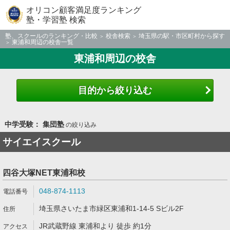
オリコン顧客満足度ランキング
塾・学習塾 検索
塾、スクールのランキング・比較
校舎検索
埼玉県の駅・市区町村から探す
東浦和周辺の校舎一覧
東浦和周辺の校舎
目的から絞り込む
中学受験： 集団塾
の絞り込み
サイエイスクール
四谷大塚NET東浦和校
048-874-1113
埼玉県さいたま市緑区東浦和1-14-5 Sビル2F
JR武蔵野線 東浦和より 徒歩 約1分