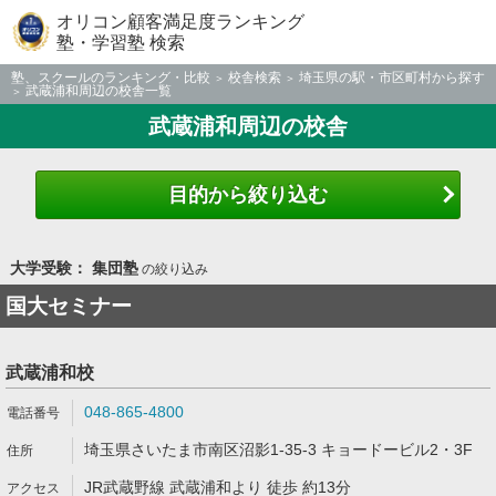
オリコン顧客満足度ランキング
塾・学習塾 検索
塾、スクールのランキング・比較
校舎検索
埼玉県の駅・市区町村から探す
武蔵浦和周辺の校舎一覧
武蔵浦和周辺の校舎
目的から絞り込む
大学受験： 集団塾
の絞り込み
国大セミナー
武蔵浦和校
048-865-4800
埼玉県さいたま市南区沼影1-35-3 キョードービル2・3F
JR武蔵野線 武蔵浦和より 徒歩 約13分