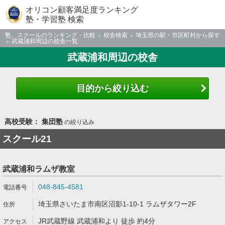
オリコン顧客満足度ランキング
塾・学習塾 検索
塾、スクールのランキング・比較
校舎検索
埼玉県の駅・市区町村から探す
武蔵浦和周辺の校舎一覧
武蔵浦和周辺の校舎
目的から絞り込む
高校受験： 集団塾
の絞り込み
スクール21
武蔵浦和ラムザ教室
048-845-4581
埼玉県さいたま市南区沼影1-10-1 ラムザタワー2F
JR武蔵野線 武蔵浦和より 徒歩 約4分