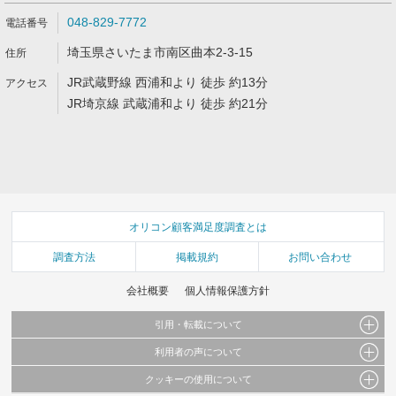
048-829-7772
埼玉県さいたま市南区曲本2-3-15
JR武蔵野線 西浦和より 徒歩 約13分
JR埼京線 武蔵浦和より 徒歩 約21分
オリコン顧客満足度調査とは
調査方法
掲載規約
お問い合わせ
会社概要
個人情報保護方針
引用・転載について
利用者の声について
当サイトで公開されている情報（文字、写真、イラスト、画像データ等）及びこれらの配
置・編集および構造などについての著作権は株式会社oricon MEに帰属しております。
クッキーの使用について
当サイトに掲載している内容はすべてサービスの利用者が提出された見解・感想です。
これらの情報を権利者の許可なく無断転載・複製などの二次利用を行うことは固く禁じて