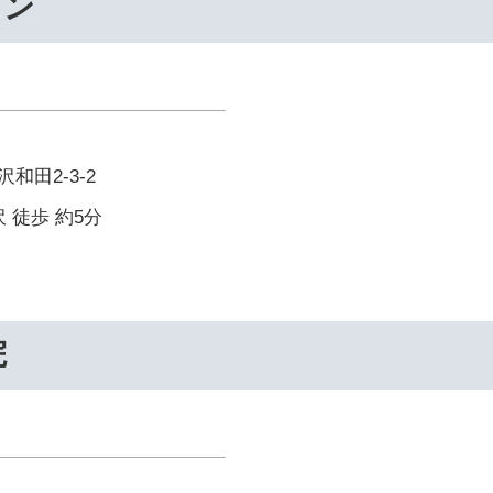
ワン
和田2-3-2
 徒歩 約5分
院