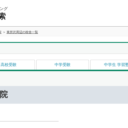
ング
索
索
東所沢周辺の校舎一覧
高校受験
中学受験
中学生 学習
院