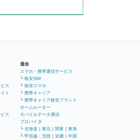
通信
ト
スマホ・携帯通信サービス
└
格安SIM
ービス
└
格安スマホ
サイト
└
携帯キャリア
└
携帯キャリア格安ブランド
ホームルーター
ービス
モバイルデータ通信
ト
プロバイダ
└
北海道
｜
東北
｜
関東
｜
東海
└
甲信越・北陸
｜
近畿
｜
中国