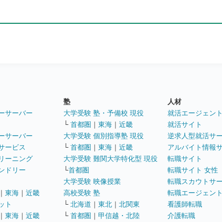
塾
人材
ーサーバー
大学受験 塾・予備校 現役
就活エージェン
└
首都圏
｜
東海
｜
近畿
就活サイト
ーサーバー
大学受験 個別指導塾 現役
逆求人型就活サ
サービス
└
首都圏
｜
東海
｜
近畿
アルバイト情報
リーニング
大学受験 難関大学特化型 現役
転職サイト
ンドリー
└
首都圏
転職サイト 女性
大学受験 映像授業
転職スカウトサ
｜
東海
｜
近畿
高校受験 塾
転職エージェン
ット
└
北海道
｜
東北
｜
北関東
看護師転職
｜
東海
｜
近畿
└
首都圏
｜
甲信越・北陸
介護転職