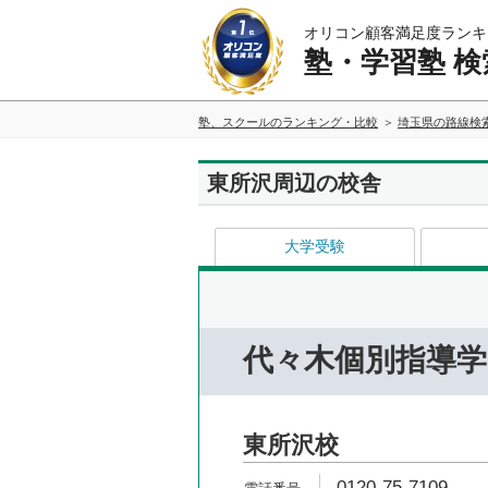
オリコン顧客満足度ランキ
塾・学習塾 検
塾、スクールのランキング・比較
埼玉県の路線検
東所沢周辺の校舎
大学受験
代々木個別指導学
東所沢校
0120-75-7109