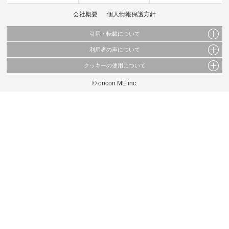
会社概要
個人情報保護方針
引用・転載について
利用者の声について
当サイトで公開されている情報（文字、写真、イラスト、画像データ等）及びこれらの配
置・編集および構造などについての著作権は株式会社oricon MEに帰属しております。
クッキーの使用について
当サイトに掲載している内容はすべてサービスの利用者が提出された見解・感想です。
これらの情報を権利者の許可なく無断転載・複製などの二次利用を行うことは固く禁じて
弊社が内容について正確性を含め一切保証するものではありません。
おります。
© oricon ME inc.
このサイトでは Cookie を使用して、ユーザーに合わせたコンテンツや広告の表示、ソー
弊社の見解・ 意見ではないことをご理解いただいた上でご覧ください。
シャル メディア機能の提供、広告の表示回数やクリック数の測定を行っています。
また、ユーザーによるサイトの利用状況についても情報を収集し、ソーシャル メディア
や広告配信、データ解析の各パートナーに提供しています。
各パートナーは、この情報とユーザーが各パートナーに提供した他の情報や、ユーザーが
各パートナーのサービスを使用したときに収集した他の情報を組み合わせて使用すること
があります。