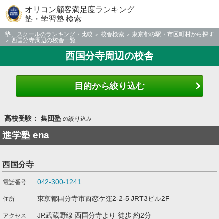
オリコン顧客満足度ランキング
塾・学習塾 検索
塾、スクールのランキング・比較
校舎検索
東京都の駅・市区町村から探す
西国分寺周辺の校舎一覧
西国分寺周辺の校舎
目的から絞り込む
高校受験： 集団塾
の絞り込み
進学塾 ena
西国分寺
042-300-1241
東京都国分寺市西恋ケ窪2-2-5 JRT3ビル2F
JR武蔵野線 西国分寺より 徒歩 約2分