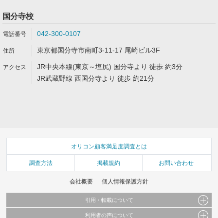
国分寺校
042-300-0107
東京都国分寺市南町3-11-17 尾崎ビル3F
JR中央本線(東京～塩尻) 国分寺より 徒歩 約3分
JR武蔵野線 西国分寺より 徒歩 約21分
オリコン顧客満足度調査とは
調査方法
掲載規約
お問い合わせ
会社概要
個人情報保護方針
引用・転載について
利用者の声について
当サイトで公開されている情報（文字、写真、イラスト、画像データ等）及びこれらの配