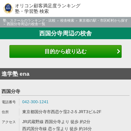
オリコン顧客満足度ランキング
塾・学習塾 検索
塾、スクールのランキング・比較
校舎検索
東京都の駅・市区町村から探す
西国分寺周辺の校舎一覧
西国分寺周辺の校舎
目的から絞り込む
進学塾 ena
西国分寺
042-300-1241
東京都国分寺市西恋ケ窪2-2-5 JRT3ビル2F
JR武蔵野線 西国分寺より 徒歩 約2分
西武国分寺線 恋ヶ窪より 徒歩 約16分