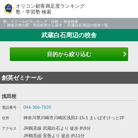
オリコン顧客満足度ランキング
塾・学習塾 検索
塾、スクールのランキング・比較
校舎検索
神奈川県の駅・市区町村から探す
武蔵白石周辺の校舎一覧
武蔵白石周辺の校舎
目的から絞り込む
創英ゼミナール
浅田校
044-366-7820
神奈川県川崎市川崎区浅田2-15-1 まいばすけっと2F
JR鶴見線 武蔵白石より 徒歩 約9分
JR鶴見線 安善より 徒歩 約11分