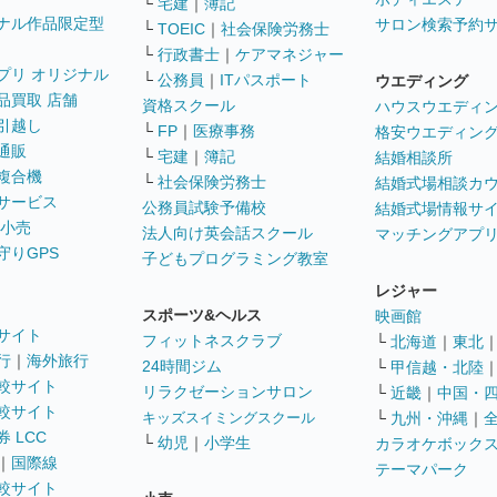
└
宅建
｜
簿記
ナル作品限定型
サロン検索予約
└
TOEIC
｜
社会保険労務士
└
行政書士
｜
ケアマネジャー
プリ オリジナル
└
公務員
｜
ITパスポート
ウエディング
品買取 店舗
資格スクール
ハウスウエディ
引越し
└
FP
｜
医療事務
格安ウエディン
通販
└
宅建
｜
簿記
結婚相談所
複合機
└
社会保険労務士
結婚式場相談カ
サービス
公務員試験予備校
結婚式場情報サ
 小売
法人向け英会話スクール
マッチングアプ
守りGPS
子どもプログラミング教室
レジャー
スポーツ&ヘルス
映画館
サイト
フィットネスクラブ
└
北海道
｜
東北
行
｜
海外旅行
24時間ジム
└
甲信越・北陸
較サイト
リラクゼーションサロン
└
近畿
｜
中国・
較サイト
キッズスイミングスクール
└
九州・沖縄
｜
 LCC
└
幼児
｜
小学生
カラオケボック
｜
国際線
テーマパーク
較サイト