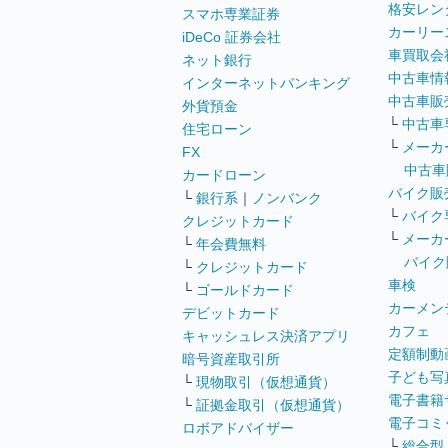
格安レン
スマホ専業証券
カーリー
iDeCo 証券会社
車買取会
ネット銀行
中古車情
インターネットバンキング
中古車販
外貨預金
└
中古車
住宅ローン
└
メーカ
FX
中古車
カードローン
バイク販
└
銀行系
｜
ノンバンク
└
バイク
クレジットカード
└
メーカ
└
年会費無料
バイク
└
クレジットカード
車検
└
ゴールドカード
カーメン
デビットカード
カフェ
キャッシュレス決済アプリ
定額制動
暗号資産取引所
子ども写
└
現物取引（仮想通貨）
電子書籍
└
証拠金取引（仮想通貨）
電子コミ
ロボアドバイザー
└
総合型