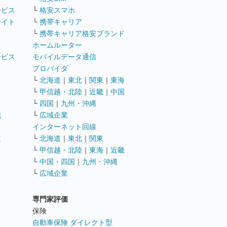
ービス
└
格安スマホ
サイト
└
携帯キャリア
└
携帯キャリア格安ブランド
ホームルーター
ービス
モバイルデータ通信
ト
プロバイダ
└
北海道
｜
東北
｜
関東
｜
東海
└
甲信越・北陸
｜
近畿
｜
中国
└
四国
｜
九州・沖縄
職
└
広域企業
インターネット回線
遣
└
北海道
｜
東北
｜
関東
└
甲信越・北陸
｜
東海
｜
近畿
ス
└
中国・四国
｜
九州・沖縄
└
広域企業
専門家評価
ト
保険
自動車保険 ダイレクト型