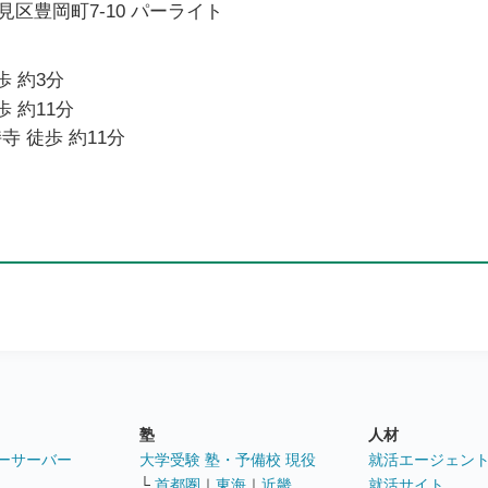
区豊岡町7-10 パーライト
歩 約3分
歩 約11分
寺 徒歩 約11分
塾
人材
ーサーバー
大学受験 塾・予備校 現役
就活エージェン
└
首都圏
｜
東海
｜
近畿
就活サイト