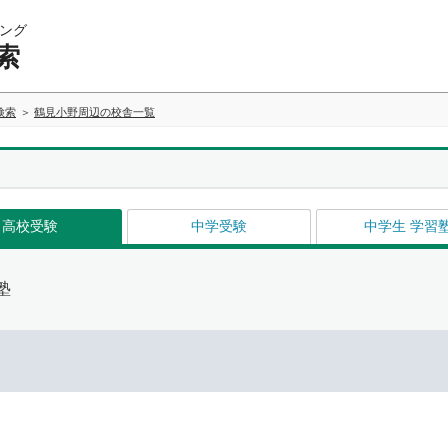
ング
索
検索
鶴見小野周辺の校舎一覧
高校受験
中学受験
中学生 学習
塾