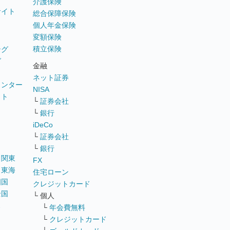
介護保険
サイト
総合保障保険
個人年金保険
変額保険
積立保険
ング
グ
金融
ネット証券
ウンター
NISA
イト
└
証券会社
リ
└
銀行
iDeCo
└
証券会社
└
銀行
｜
関東
FX
｜
東海
住宅ローン
四国
クレジットカード
全国
└ 個人
ス
└
年会費無料
└
クレジットカード