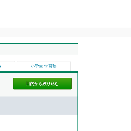
塾
小学生 学習塾