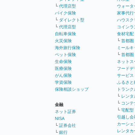
└
代理店型
ウォータ
バイク保険
家事代行
└
ダイレクト型
ハウスク
└
代理店型
コインラ
自転車保険
食材宅配
火災保険
└
首都圏
海外旅行保険
ミールキ
ペット保険
└
首都圏
生命保険
ネットス
医療保険
フードデ
がん保険
サービス
学資保険
ふるさと
保険相談ショップ
トランク
└
レンタ
└
コンテ
金融
└
宅配型
ネット証券
引越し会
NISA
カーシェ
└
証券会社
レンタカ
└
銀行