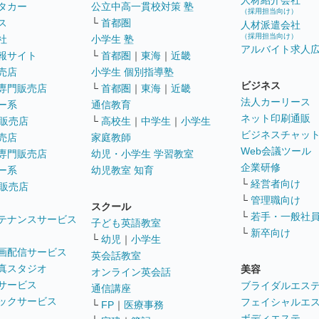
人材紹介会社
タカー
公立中高一貫校対策 塾
（採用担当向け）
ス
└
首都圏
人材派遣会社
（採用担当向け）
社
小学生 塾
アルバイト求人
報サイト
└
首都圏
｜
東海
｜
近畿
売店
小学生 個別指導塾
ビジネス
専門販売店
└
首都圏
｜
東海
｜
近畿
法人カーリース
ー系
通信教育
ネット印刷通販
販売店
└
高校生
｜
中学生
｜
小学生
ビジネスチャッ
売店
家庭教師
Web会議ツール
専門販売店
幼児・小学生 学習教室
企業研修
ー系
幼児教室 知育
└
経営者向け
販売店
└
管理職向け
スクール
└
若手・一般社
テナンスサービス
子ども英語教室
└
新卒向け
└
幼児
｜
小学生
画配信サービス
英会話教室
真スタジオ
美容
オンライン英会話
サービス
ブライダルエス
通信講座
ックサービス
フェイシャルエ
└
FP
｜
医療事務
ボディエステ