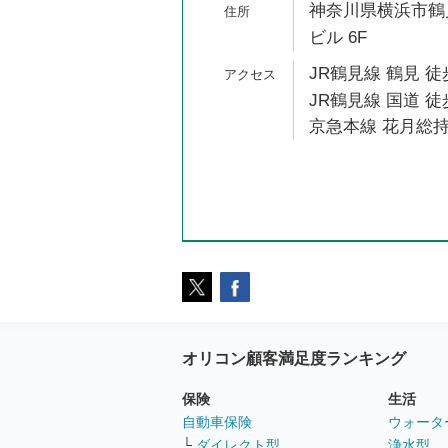
神奈川県横浜市鶴見
ビル 6F
JR鶴見線 鶴見 徒
JR鶴見線 国道 徒
京急本線 花月総持
オリコン顧客満足度ランキング
保険
生活
自動車保険
ウォータ
└
ダイレクト型
浄水型