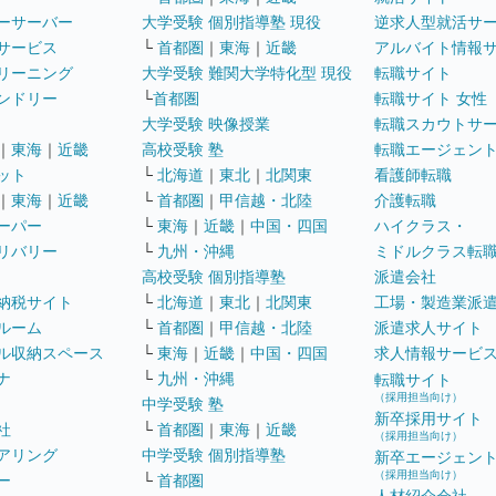
ーサーバー
大学受験 個別指導塾 現役
逆求人型就活サ
サービス
└
首都圏
｜
東海
｜
近畿
アルバイト情報
リーニング
大学受験 難関大学特化型 現役
転職サイト
ンドリー
└
首都圏
転職サイト 女性
大学受験 映像授業
転職スカウトサ
｜
東海
｜
近畿
高校受験 塾
転職エージェン
ット
└
北海道
｜
東北
｜
北関東
看護師転職
｜
東海
｜
近畿
└
首都圏
｜
甲信越・北陸
介護転職
ーパー
└
東海
｜
近畿
｜
中国・四国
ハイクラス・
リバリー
└
九州・沖縄
ミドルクラス転
高校受験 個別指導塾
派遣会社
納税サイト
└
北海道
｜
東北
｜
北関東
工場・製造業派
ルーム
└
首都圏
｜
甲信越・北陸
派遣求人サイト
ル収納スペース
└
東海
｜
近畿
｜
中国・四国
求人情報サービ
ナ
└
九州・沖縄
転職サイト
（採用担当向け）
中学受験 塾
新卒採用サイト
社
└
首都圏
｜
東海
｜
近畿
（採用担当向け）
アリング
中学受験 個別指導塾
新卒エージェン
（採用担当向け）
ー
└
首都圏