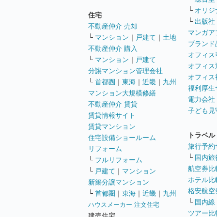
└
オリジ
住宅
└
出版社
不動産仲介 売却
マンガア
└
マンション
｜
戸建て
｜
土地
ブランド
不動産仲介 購入
オフィス
└
マンション
｜
戸建て
オフィス
分譲マンション管理会社
オフィス
└
首都圏
｜
東海
｜
近畿
｜
九州
福利厚生
マンション大規模修繕
電力会社
不動産仲介 賃貸
子ども見
賃貸情報サイト
賃貸マンション
トラベル
住宅設備ショールーム
旅行予約
リフォーム
└
国内旅
└
フルリフォーム
航空券比
└
戸建て
｜
マンション
ホテル比
新築分譲マンション
格安航空券
└
首都圏
｜
東海
｜
近畿
｜
九州
└
国内線
ハウスメーカー 注文住宅
ツアー比
建売住宅