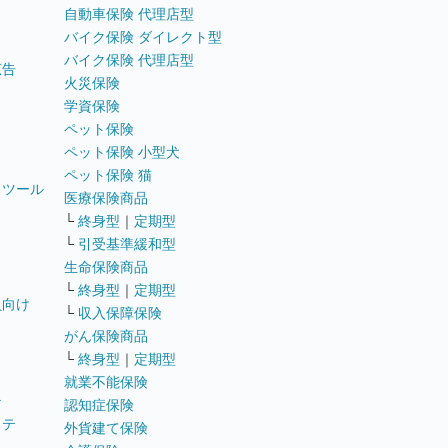
自動車保険 代理店型
バイク保険 ダイレクト型
バイク保険 代理店型
広告
火災保険
学資保険
ペット保険
ペット保険 小型犬
ペット保険 猫
トツール
医療保険商品
└
終身型
｜
定期型
└
引受基準緩和型
生命保険商品
└
終身型
｜
定期型
員向け
└
収入保障保険
がん保険商品
└
終身型
｜
定期型
就業不能保険
テ
認知症保険
ステ
外貨建て保険