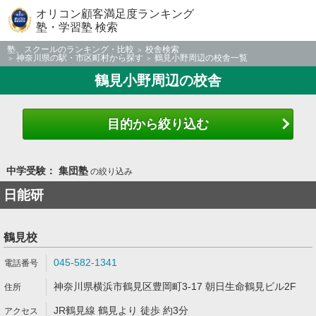
オリコン顧客満足度ランキング
塾・学習塾 検索
塾、スクールのランキング・比較
校舎検索
神奈川県の駅・市区町村から探す
鶴見小野周辺の校舎一覧
鶴見小野周辺の校舎
目的から絞り込む
中学受験： 集団塾
の絞り込み
日能研
鶴見校
045-582-1341
神奈川県横浜市鶴見区豊岡町3-17 朝日生命鶴見ビル2F
JR鶴見線 鶴見より 徒歩 約3分