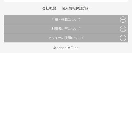
会社概要
個人情報保護方針
引用・転載について
利用者の声について
当サイトで公開されている情報（文字、写真、イラスト、画像データ等）及びこれらの配
置・編集および構造などについての著作権は株式会社oricon MEに帰属しております。
クッキーの使用について
当サイトに掲載している内容はすべてサービスの利用者が提出された見解・感想です。
これらの情報を権利者の許可なく無断転載・複製などの二次利用を行うことは固く禁じて
弊社が内容について正確性を含め一切保証するものではありません。
おります。
© oricon ME inc.
このサイトでは Cookie を使用して、ユーザーに合わせたコンテンツや広告の表示、ソー
弊社の見解・ 意見ではないことをご理解いただいた上でご覧ください。
シャル メディア機能の提供、広告の表示回数やクリック数の測定を行っています。
また、ユーザーによるサイトの利用状況についても情報を収集し、ソーシャル メディア
や広告配信、データ解析の各パートナーに提供しています。
各パートナーは、この情報とユーザーが各パートナーに提供した他の情報や、ユーザーが
各パートナーのサービスを使用したときに収集した他の情報を組み合わせて使用すること
があります。