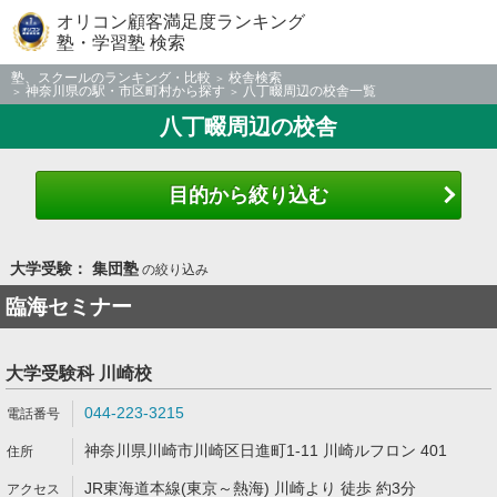
オリコン顧客満足度ランキング
塾・学習塾 検索
塾、スクールのランキング・比較
校舎検索
神奈川県の駅・市区町村から探す
八丁畷周辺の校舎一覧
八丁畷周辺の校舎
目的から絞り込む
大学受験： 集団塾
の絞り込み
臨海セミナー
大学受験科 川崎校
044-223-3215
神奈川県川崎市川崎区日進町1-11 川崎ルフロン 401
JR東海道本線(東京～熱海) 川崎より 徒歩 約3分