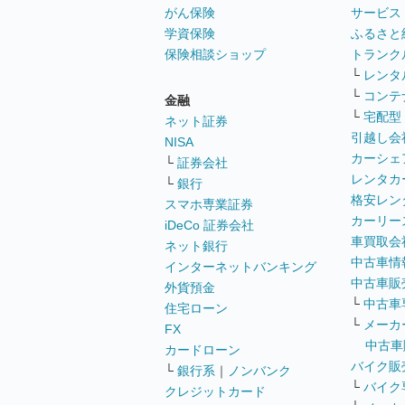
がん保険
サービス
学資保険
ふるさと
保険相談ショップ
トランク
└
レンタ
└
コンテ
金融
└
宅配型
ネット証券
引越し会
NISA
カーシェ
└
証券会社
レンタカ
└
銀行
格安レン
スマホ専業証券
カーリー
iDeCo 証券会社
車買取会
ネット銀行
中古車情
インターネットバンキング
中古車販
外貨預金
└
中古車
住宅ローン
└
メーカ
FX
中古車
カードローン
バイク販
└
銀行系
｜
ノンバンク
└
バイク
クレジットカード