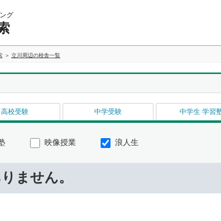
ング
索
索
立川周辺の校舎一覧
高校受験
中学受験
中学生 学習
塾
映像授業
浪人生
ありません。