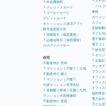
└
メーカ
└
年会費無料
バイク
└
クレジットカード
車検
└
ゴールドカード
カーメン
デビットカード
カフェ
キャッシュレス決済アプリ
定額制動
暗号資産取引所
子ども写
└
現物取引（仮想通貨）
電子書籍
└
証拠金取引（仮想通貨）
電子コミ
ロボアドバイザー
└
総合型
└
オリジ
住宅
└
出版社
不動産仲介 売却
マンガア
└
マンション
｜
戸建て
｜
土地
ブランド
不動産仲介 購入
オフィス
└
マンション
｜
戸建て
オフィス
分譲マンション管理会社
オフィス
└
首都圏
｜
東海
｜
近畿
｜
九州
福利厚生
マンション大規模修繕
電力会社
不動産仲介 賃貸
子ども見