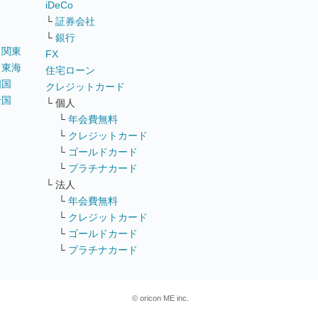
iDeCo
└
証券会社
└
銀行
｜
関東
FX
｜
東海
住宅ローン
四国
クレジットカード
全国
└ 個人
ス
└
年会費無料
└
クレジットカード
└
ゴールドカード
└
プラチナカード
└ 法人
└
年会費無料
└
クレジットカード
└
ゴールドカード
└
プラチナカード
© oricon ME inc.