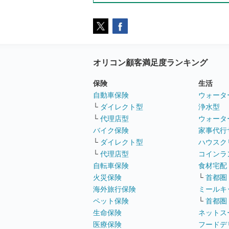
オリコン顧客満足度ランキング
保険
生活
自動車保険
ウォータ
└
ダイレクト型
浄水型
└
代理店型
ウォータ
バイク保険
家事代行
└
ダイレクト型
ハウスク
└
代理店型
コインラ
自転車保険
食材宅配
火災保険
└
首都圏
海外旅行保険
ミールキ
ペット保険
└
首都圏
生命保険
ネットス
医療保険
フードデ