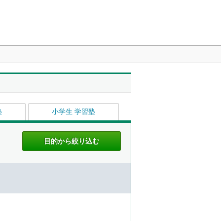
塾
小学生 学習塾