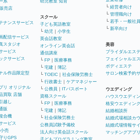
ー系
幼児教室 知育
└
経営者向け
販売店
└
管理職向け
スクール
└
若手・一般社
テナンスサービス
子ども英語教室
└
新卒向け
└
幼児
｜
小学生
画配信サービス
英会話教室
真スタジオ
美容
オンライン英会話
サービス
ブライダルエス
通信講座
ックサービス
フェイシャルエ
└
FP
｜
医療事務
ボディエステ
└
宅建
｜
簿記
ナル作品限定型
サロン検索予約
└
TOEIC
｜
社会保険労務士
└
行政書士
｜
ケアマネジャー
プリ オリジナル
└
公務員
｜
ITパスポート
ウエディング
品買取 店舗
資格スクール
ハウスウエディ
引越し
└
FP
｜
医療事務
格安ウエディン
通販
└
宅建
｜
簿記
結婚相談所
複合機
└
社会保険労務士
結婚式場相談カ
サービス
公務員試験予備校
結婚式場情報サ
 小売
法人向け英会話スクール
マッチングアプ
守りGPS
子どもプログラミング教室