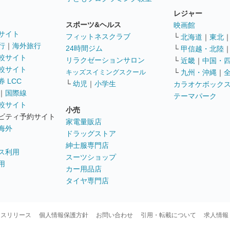
レジャー
スポーツ&ヘルス
映画館
サイト
フィットネスクラブ
└
北海道
｜
東北
行
｜
海外旅行
24時間ジム
└
甲信越・北陸
較サイト
リラクゼーションサロン
└
近畿
｜
中国・
較サイト
キッズスイミングスクール
└
九州・沖縄
｜
 LCC
└
幼児
｜
小学生
カラオケボック
｜
国際線
テーマパーク
較サイト
小売
ビティ予約サイト
家電量販店
海外
ドラッグストア
紳士服専門店
ス利用
スーツショップ
用
カー用品店
タイヤ専門店
ースリリース
個人情報保護方針
お問い合わせ
引用・転載について
求人情報