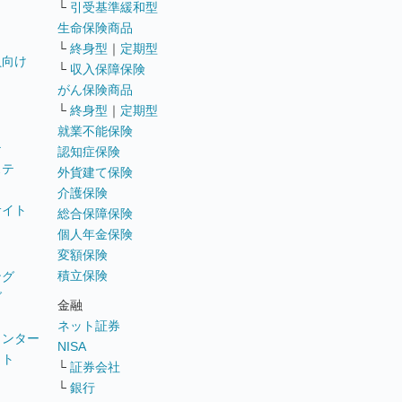
└
引受基準緩和型
生命保険商品
└
終身型
｜
定期型
員向け
└
収入保障保険
がん保険商品
└
終身型
｜
定期型
就業不能保険
テ
認知症保険
ステ
外貨建て保険
介護保険
サイト
総合保障保険
個人年金保険
変額保険
積立保険
ング
グ
金融
ネット証券
ウンター
NISA
イト
└
証券会社
リ
└
銀行