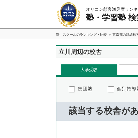
オリコン顧客満足度ランキ
塾・学習塾 検
塾、スクールのランキング・比較
東京都の路線検
立川周辺の校舎
大学受験
集団塾
個別指導
該当する校舎が