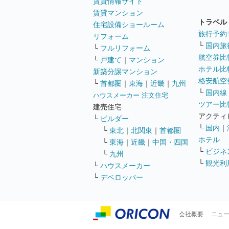
賃貸情報サイト
賃貸マンション
トラベル
住宅設備ショールーム
旅行予約
リフォーム
└
国内旅
└
フルリフォーム
航空券比
└
戸建て
｜
マンション
ホテル比
新築分譲マンション
格安航空券
└
首都圏
｜
東海
｜
近畿
｜
九州
└
国内線
ハウスメーカー 注文住宅
ツアー比
建売住宅
アクティ
└
ビルダー
└
国内
｜
└
東北
｜
北関東
｜
首都圏
ホテル
└
東海
｜
近畿
｜
中国・四国
└
ビジネ
└
九州
└
観光利
└
ハウスメーカー
└
デベロッパー
会社概要
ニュ