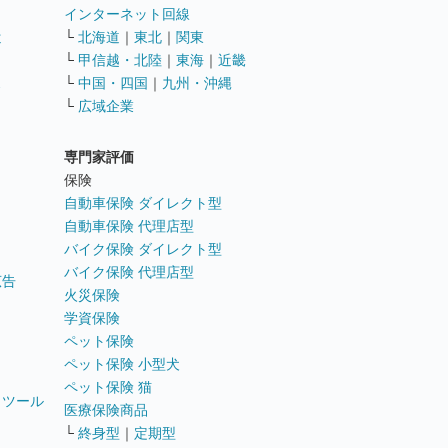
インターネット回線
遣
└
北海道
｜
東北
｜
関東
└
甲信越・北陸
｜
東海
｜
近畿
ス
└
中国・四国
｜
九州・沖縄
└
広域企業
専門家評価
ト
保険
自動車保険 ダイレクト型
自動車保険 代理店型
バイク保険 ダイレクト型
バイク保険 代理店型
広告
火災保険
学資保険
ペット保険
ペット保険 小型犬
ペット保険 猫
トツール
医療保険商品
└
終身型
｜
定期型