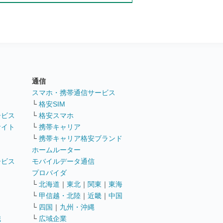
通信
ト
スマホ・携帯通信サービス
└
格安SIM
ービス
└
格安スマホ
サイト
└
携帯キャリア
└
携帯キャリア格安ブランド
ホームルーター
ービス
モバイルデータ通信
ト
プロバイダ
└
北海道
｜
東北
｜
関東
｜
東海
└
甲信越・北陸
｜
近畿
｜
中国
└
四国
｜
九州・沖縄
職
└
広域企業