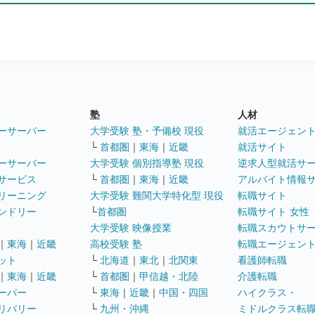
塾
人材
ーサーバー
大学受験 塾・予備校 現役
就活エージェン
└
首都圏
｜
東海
｜
近畿
就活サイト
ーサーバー
大学受験 個別指導塾 現役
逆求人型就活サ
サービス
└
首都圏
｜
東海
｜
近畿
アルバイト情報
リーニング
大学受験 難関大学特化型 現役
転職サイト
ンドリー
└
首都圏
転職サイト 女性
大学受験 映像授業
転職スカウトサ
｜
東海
｜
近畿
高校受験 塾
転職エージェン
ット
└
北海道
｜
東北
｜
北関東
看護師転職
｜
東海
｜
近畿
└
首都圏
｜
甲信越・北陸
介護転職
ーパー
└
東海
｜
近畿
｜
中国・四国
ハイクラス・
リバリー
└
九州・沖縄
ミドルクラス転