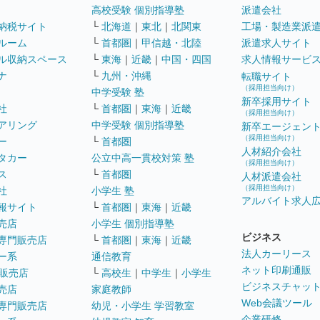
高校受験 個別指導塾
派遣会社
納税サイト
└
北海道
｜
東北
｜
北関東
工場・製造業派
ルーム
└
首都圏
｜
甲信越・北陸
派遣求人サイト
ル収納スペース
└
東海
｜
近畿
｜
中国・四国
求人情報サービ
ナ
└
九州・沖縄
転職サイト
（採用担当向け）
中学受験 塾
新卒採用サイト
社
└
首都圏
｜
東海
｜
近畿
（採用担当向け）
アリング
中学受験 個別指導塾
新卒エージェン
（採用担当向け）
ー
└
首都圏
人材紹介会社
タカー
公立中高一貫校対策 塾
（採用担当向け）
ス
└
首都圏
人材派遣会社
（採用担当向け）
社
小学生 塾
アルバイト求人
報サイト
└
首都圏
｜
東海
｜
近畿
売店
小学生 個別指導塾
ビジネス
専門販売店
└
首都圏
｜
東海
｜
近畿
法人カーリース
ー系
通信教育
ネット印刷通販
販売店
└
高校生
｜
中学生
｜
小学生
ビジネスチャッ
売店
家庭教師
Web会議ツール
専門販売店
幼児・小学生 学習教室
企業研修